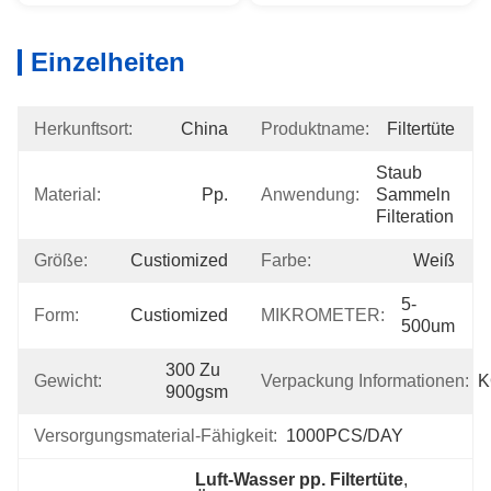
Einzelheiten
Herkunftsort:
China
Produktname:
Filtertüte
Staub 
Material:
Pp.
Anwendung:
Sammeln 
Filteration
Größe:
Custiomized
Farbe:
Weiß
5-
Form:
Custiomized
MIKROMETER:
500um
300 Zu 
Gewicht:
Verpackung Informationen:
K
900gsm
Versorgungsmaterial-Fähigkeit:
1000PCS/DAY
Luft-Wasser pp. Filtertüte
, 