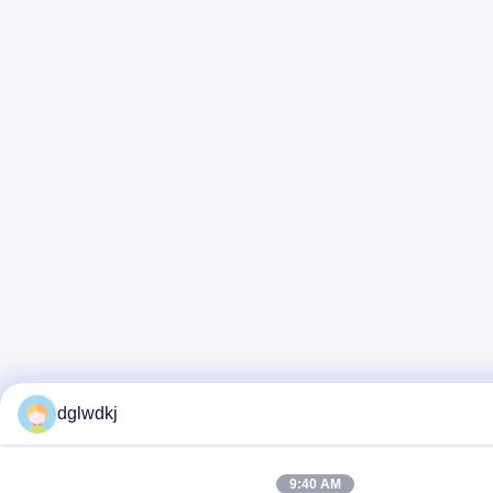
dglwdkj
9:40 AM