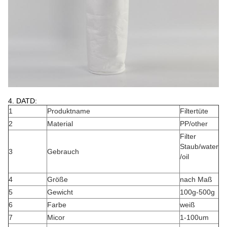
4.
DATD:
1
Produktname
Filtertüte
2
Material
PP/other
Filter
Staub/water
3
Gebrauch
/oil
4
Größe
nach Maß
5
Gewicht
100g-500g
6
Farbe
weiß
7
Micor
1-100um