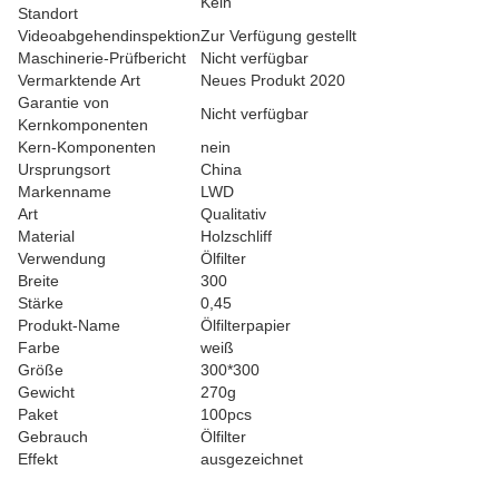
Kein
Standort
Videoabgehendinspektion
Zur Verfügung gestellt
Maschinerie-Prüfbericht
Nicht verfügbar
Vermarktende Art
Neues Produkt 2020
Garantie von
Nicht verfügbar
Kernkomponenten
Kern-Komponenten
nein
Ursprungsort
China
Markenname
LWD
Art
Qualitativ
Material
Holzschliff
Verwendung
Ölfilter
Breite
300
Stärke
0,45
Produkt-Name
Ölfilterpapier
Farbe
weiß
Größe
300*300
Gewicht
270g
Paket
100pcs
Gebrauch
Ölfilter
Effekt
ausgezeichnet