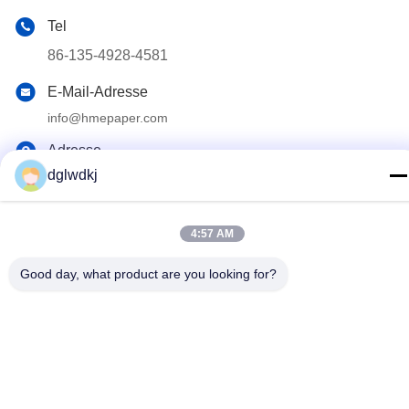
Tel
86-135-4928-4581
E-Mail-Adresse
info@hmepaper.com
Adresse
dglwdkj
3. Stock, Gebäude 5, Nr. 9 Shengli Avenue, Tongqiao Town,
Zhongkai High-Tech-Zone, Stadt Huizhou, Provinz
Guangdong, China
4:57 AM
Datenschutzrichtlinie
|
Sitemap
Good day, what product are you looking for?
China gut Qualität hme Filterpapier Lieferant. Urheberrecht ©
2022-2026 Huizhou Longwangda Technology Co., Ltd. - Alle. Alle
Rechte vorbehalten.