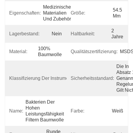
Medizinische 
54.5 
Eigenschaften:
Materialien 
Größe:
Mm
Und Zubehör
2 
Lagerbestand:
Nein
Haltbarkeit:
Jahre
100% 
Material:
Qualitätszertifizierung:
MSD
Baumwolle
Die In 
Absatz 1
Klasse 
Klassifizierung Der Instrumente:
Sicherheitsstandard:
Genannt
I
Regelun
Gilt Nic
Bakterien Der 
Hohen 
Name:
Farbe:
Weiß
Leistungsfähigkeit 
Filtern Baumwolle
Runde 