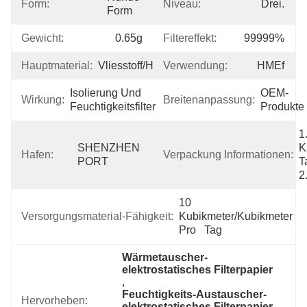
Form:
Niveau:
Drei.
Form
Gewicht:
0.65g
Filtereffekt:
99999%
Hauptmaterial:
Vliesstoff/Heißluftbaumwolle
Verwendung:
HMEf
Isolierung Und 
OEM-
Wirkung:
Breitenanpassung:
Feuchtigkeitsfilter
Produkte
1
SHENZHEN 
K
Hafen:
Verpackung Informationen:
PORT
T
2
10 
Versorgungsmaterial-Fähigkeit:
Kubikmeter/Kubikmeter 
Pro   Tag
Wärmetauscher-
elektrostatisches Filterpapier
, 
Feuchtigkeits-Austauscher-
Hervorheben:
elektrostatisches Filterpapier