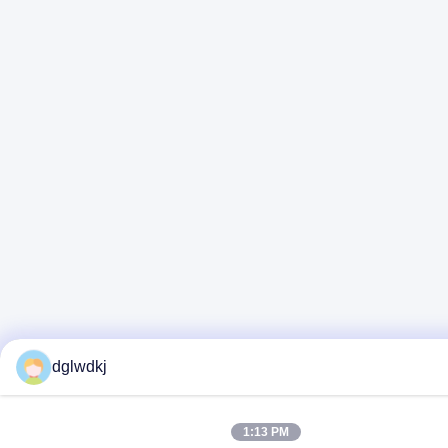
dglwdkj
1:13 PM