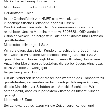
Markenbezeichnung: longwangda
Modellnummer: lwd52066881-06D
Herkunftsort: China
In der Originalfabrik von HMEF sind wir stolz darauf,
kundenspezifische Dienstleistungen für unsere
Bandwickelmachine unter dem Markennamen longwangda
anzubieten.Unsere Modellnummer lwd52066881-06D wurde in
China entwickelt und hergestellt., die hohe Qualität und Präzision
gewährleisten.
Mindestbestellmenge: 1 Satz
Wir verstehen, dass jeder Kunde unterschiedliche Bedürfnisse
hat, weshalb wir unsere Mindestbestellmenge auf nur 1 Satz
gesetzt haben.Dies ermöglicht es unseren Kunden, die genaue
Anzahl der Maschinen zu bestellen, die sie benötigen, ohne dass
es zu viel oder zu wenig gibt..
Verpackung: aus Holz
Um die Sicherheit unserer Maschinen während des Transports zu
gewährleisten, verwenden wir hochwertige Holzverpackungen,
die die Maschine vor Schäden und Verschleiß schützen.Wir
sorgen dafür, dass es in perfektem Zustand an unsere Kunden
gelangt..
Lieferzeit: 45 Tage
Bei Longwangda schätzen wir die Zeit unserer Kunden und