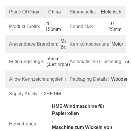
Place Of Origin:
China
Stromquelle:
Elektrisch
20-
10-
Produkt-Breite:
Banddicke:
150mm
25mm
Medizinische 
Anwendbare Branchen:
Kernkomponenten:
Motor
Behandlung
55mm 
Fütterungslänge:
Automatische Einstufung:
Au
(justierbar)
±0,2 
Allow Kennzeichnungsfehler:
Packaging Details:
Wooden
Mm
Supply Ability:
2SET/M
HME-Windmaschine für 
Papierrollen
, 
Hervorheben:
Maschine zum Wickeln von 