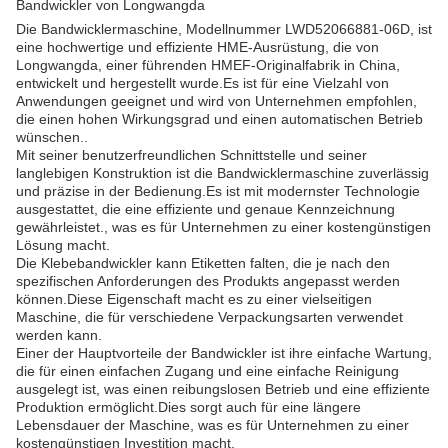
Bandwickler von Longwangda
Die Bandwicklermaschine, Modellnummer LWD52066881-06D, ist
eine hochwertige und effiziente HME-Ausrüstung, die von
Longwangda, einer führenden HMEF-Originalfabrik in China,
entwickelt und hergestellt wurde.Es ist für eine Vielzahl von
Anwendungen geeignet und wird von Unternehmen empfohlen,
die einen hohen Wirkungsgrad und einen automatischen Betrieb
wünschen..
Mit seiner benutzerfreundlichen Schnittstelle und seiner
langlebigen Konstruktion ist die Bandwicklermaschine zuverlässig
und präzise in der Bedienung.Es ist mit modernster Technologie
ausgestattet, die eine effiziente und genaue Kennzeichnung
gewährleistet., was es für Unternehmen zu einer kostengünstigen
Lösung macht.
Die Klebebandwickler kann Etiketten falten, die je nach den
spezifischen Anforderungen des Produkts angepasst werden
können.Diese Eigenschaft macht es zu einer vielseitigen
Maschine, die für verschiedene Verpackungsarten verwendet
werden kann.
Einer der Hauptvorteile der Bandwickler ist ihre einfache Wartung,
die für einen einfachen Zugang und eine einfache Reinigung
ausgelegt ist, was einen reibungslosen Betrieb und eine effiziente
Produktion ermöglicht.Dies sorgt auch für eine längere
Lebensdauer der Maschine, was es für Unternehmen zu einer
kostengünstigen Investition macht.