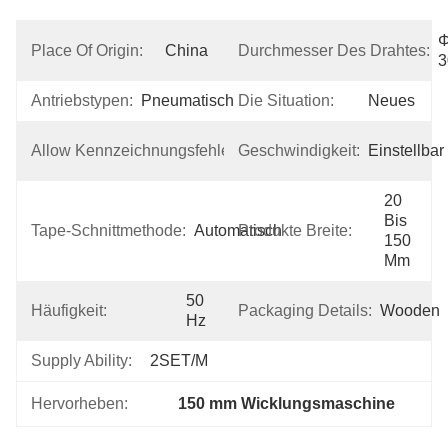
Place Of Origin:
China
Durchmesser Des Drahtes:
Antriebstypen:
Pneumatisch
Die Situation:
Neues
±0,2 
Allow Kennzeichnungsfehler:
Geschwindigkeit:
Einstellbar
Mm
20 
Bis 
Tape-Schnittmethode:
Automatisch
Produkte Breite:
150 
Mm
50 
Häufigkeit:
Packaging Details:
Wooden
Hz
Supply Ability:
2SET/M
Hervorheben:
150 mm Wicklungsmaschine