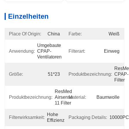
Einzelheiten
Place Of Origin:
China
Farbe:
Weiß
Umgebaute 
Anwendung:
CPAP-
Filterart:
Einweg
Ventilatoren
ResMe
Größe:
51*23
Produktbezeichnung:
CPAP-
Filter
ResMed 
Produktbezeichnung:
Airsense 
Material:
Baumwolle
11 Filter
Hohe 
Filterwirksamkeit:
Packaging Details:
10000P
Effizienz