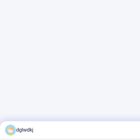
dglwdkj