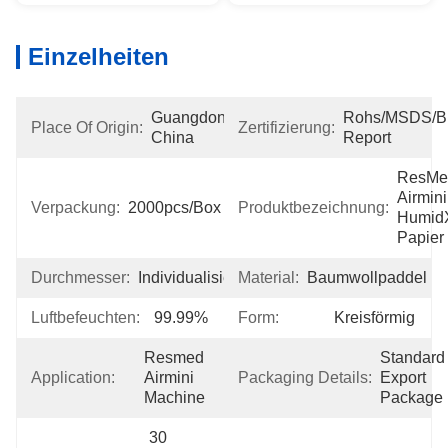
Einzelheiten
Guangdong, 
Rohs/MSDS/Bio
Place Of Origin:
Zertifizierung:
China
Report
ResMe
Airmini 
Verpackung:
2000pcs/box
Produktbezeichnung:
Humid
Papier
Durchmesser:
Individualisiert
Material:
Baumwollpaddel
Luftbefeuchten:
99.99%
Form:
Kreisförmig
Resmed 
Standard 
Application:
Airmini 
Packaging Details:
Export 
Machine
Package
30 