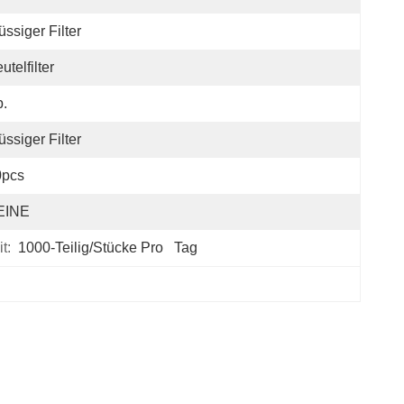
üssiger Filter
utelfilter
.
üssiger Filter
0pcs
EINE
t:
1000-Teilig/Stücke Pro   Tag