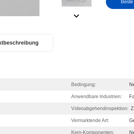
Beste
ktbeschreibung
Bedingung:
N
Anwendbare Industrien:
Fa
Videoabgehendinspektion:
Z
Vermarktende Art:
G
Kern-Komponenten:
N