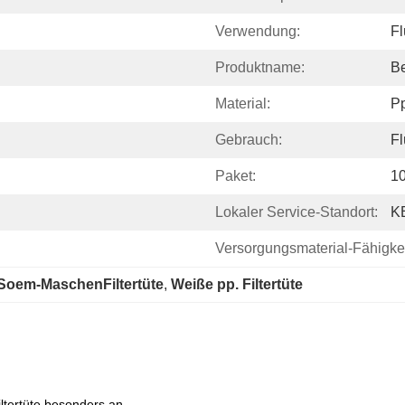
Verwendung:
Fl
Produktname:
Be
Material:
Pp
Gebrauch:
Fl
Paket:
1
Lokaler Service-Standort:
K
Versorgungsmaterial-Fähigkei
Soem-MaschenFiltertüte
, 
Weiße pp. Filtertüte
ltertüte besonders an