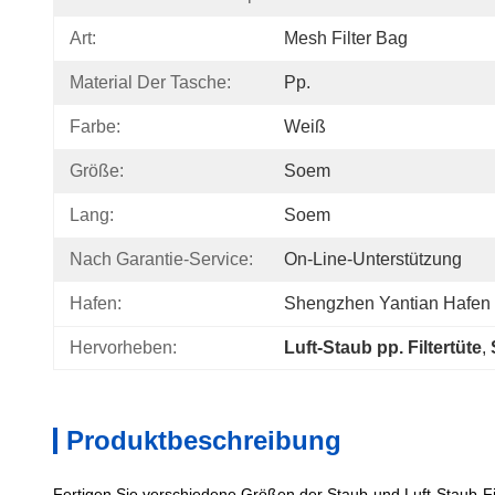
Art:
Mesh Filter Bag
Material Der Tasche:
Pp.
Farbe:
Weiß
Größe:
Soem
Lang:
Soem
Nach Garantie-Service:
On-Line-Unterstützung
Hafen:
Shengzhen Yantian Hafen
Hervorheben:
Luft-Staub pp. Filtertüte
, 
Produktbeschreibung
Fertigen Sie verschiedene Größen der Staub-und Luft-Staub-Fi