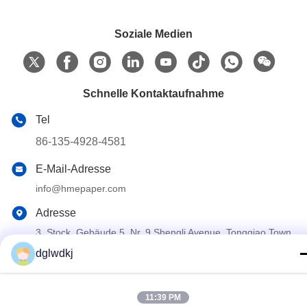
Soziale Medien
Schnelle Kontaktaufnahme
Tel
86-135-4928-4581
E-Mail-Adresse
info@hmepaper.com
Adresse
3. Stock, Gebäude 5, Nr. 9 Shengli Avenue, Tongqiao Town,
Zhongkai High-Tech-Zone, Stadt Huizhou, Provinz
dglwdkj
Guangdong, China
11:39 PM
Datenschutzrichtlinie
|
Sitemap