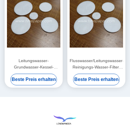
Leitungswasser-
Flusswasser/Leitungswasser-/Gr
Grundwasser-Kessel-
Reinigungs-Wasser-Filter-
Reinigungs-Wasser-Filter-
Auflagen Soem
Beste Preis erhalten
Beste Preis erhalten
Baumwollblatt 0.5mm