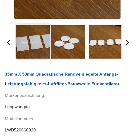
35mm X 53mm Quadratische Randversiegelte Anfangs-
Leistungsfähigkeits-Luftfilter-Baumwolle Für Ventilator
Markenbezeichnung:
Longwangda
Modellnummer:
LWD520666020