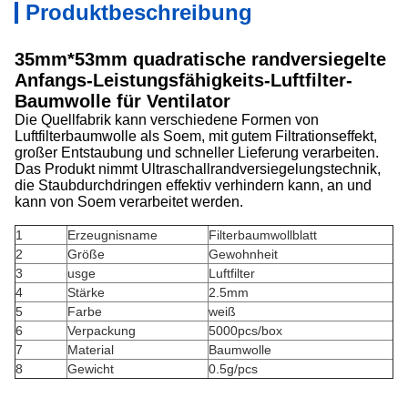
Produktbeschreibung
35mm*53mm quadratische randversiegelte
Anfangs-Leistungsfähigkeits-Luftfilter-
Baumwolle für Ventilator
Die Quellfabrik kann verschiedene Formen von
Luftfilterbaumwolle als Soem, mit gutem Filtrationseffekt,
großer Entstaubung und schneller Lieferung verarbeiten.
Das Produkt nimmt Ultraschallrandversiegelungstechnik,
die Staubdurchdringen effektiv verhindern kann, an und
kann von Soem verarbeitet werden.
1
Erzeugnisname
Filterbaumwollblatt
2
Größe
Gewohnheit
3
usge
Luftfilter
4
Stärke
2.5mm
5
Farbe
weiß
6
Verpackung
5000pcs/box
7
Material
Baumwolle
8
Gewicht
0.5g/pcs