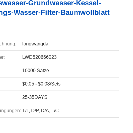
swasser-Grundwasser-Kessel-
ngs-Wasser-Filter-Baumwollblatt
chnung:
longwangda
r:
LWD520666023
10000 Sätze
$0.05 - $0.08/Sets
25-35DAYS
ingungen:
T/T, D/P, D/A, L/C