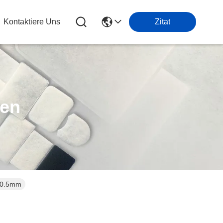
Kontaktiere Uns
Zitat
ten
t 0.5mm