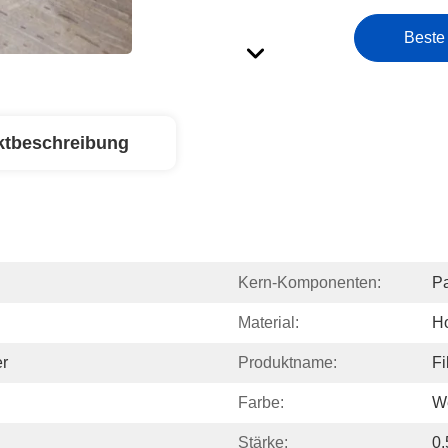
Beste
ktbeschreibung
Kern-Komponenten:
Pa
Material:
Ho
er
Produktname:
Fi
Farbe:
W
Stärke:
0