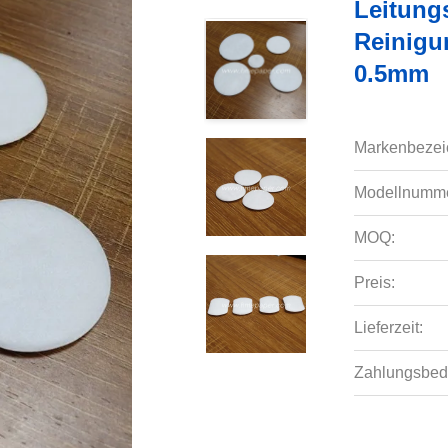
Leitung
Reinigu
0.5mm
Markenbezei
Modellnumme
MOQ:
Preis:
Lieferzeit:
Zahlungsbed