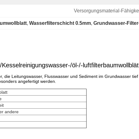
Versorgungsmaterial-Fähigkei
umwollblatt
, 
Wasserfilterschicht 0.5mm
, 
Grundwasser-Filter
sselreinigungswasser-/öl-/-luftfilterbaumwollblät
, die Leitungswasser, Flusswasser und Sediment im Grundwasser tief fi
sonders angefertigt werden.
latt
e
it
er andere