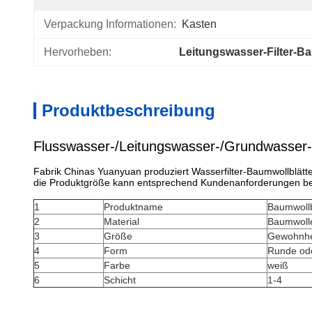
Verpackung Informationen:
Kasten
Hervorheben:
Leitungswasser-Filter-Ba
Produktbeschreibung
Flusswasser-/Leitungswasser-/Grundwasser-/Ke
Fabrik Chinas Yuanyuan produziert Wasserfilter-Baumwollblätter
die Produktgröße kann entsprechend Kundenanforderungen be
1
Produktname
Baumwollb
2
Material
Baumwoll
3
Größe
Gewohnhe
4
Form
Runde od
5
Farbe
weiß
6
Schicht
1-4