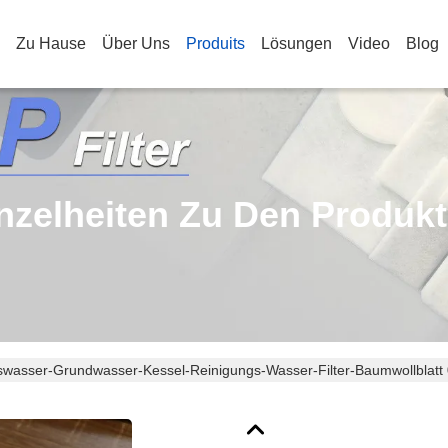
Zu Hause
Über Uns
Produits
Lösungen
Video
Blog
nzelheiten Zu Den Produk
swasser-Grundwasser-Kessel-Reinigungs-Wasser-Filter-Baumwollblat