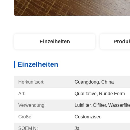
Einzelheiten
Produ
Einzelheiten
Herkunftsort:
Guangdong, China
Art:
Qualitative, Runde Form
Verwendung:
Luftfilter, Ölfilter, Wasserfilt
Größe:
Customzised
SOEM N:
Ja