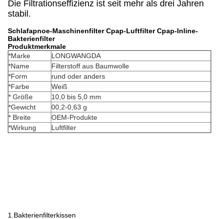
Die Filtrationseffizienz ist seit mehr als drei Jahren
stabil.
Schlafapnoe-Maschinenfilter Cpap-Luftfilter Cpap-Inline-
Bakterienfilter
Produktmerkmale
*Marke
LONGWANGDA
*Name
Filterstoff aus Baumwolle
*Form
rund oder anders
*Farbe
Weiß
* Größe
10,0 bis 5,0 mm
*Gewicht
00,2-0,63 g
* Breite
OEM-Produkte
*Wirkung
Luftfilter
1.Bakterienfilterkissen