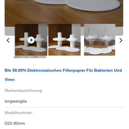
Bfe 99,99% Elektrostatisches Filterpapier Für Bakterien Und
Viren
Markenbezeichnung:
longwangda
Modellnummer:
D20-80mm