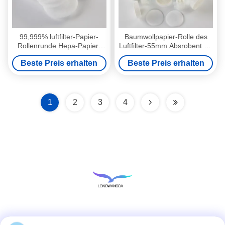
99,999% luftfilter-Papier-
Baumwollpapier-Rolle des
Rollenrunde Hepa-Papier-
Luftfilter-55mm Absrobent für
HME bakterielle Viren
medizinisches HME
Beste Preis erhalten
Beste Preis erhalten
1
2
3
4
Soziale Medien