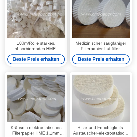
100m/Rolle starkes,
Medizinischer saugfähiger
absorbierendes HME-
Filterpapier-Luftfilter-
Filterpapier-Rolle mit
Papierrolle 220% 16mm x
Beste Preis erhalten
Beste Preis erhalten
180g/m2 Gewicht und 280%
100m
Wasseraufnahme für
medizinische Anwendungen
Kräuseln elektrostatisches
Hitze-und Feuchtigkeits-
Filterpapier HME 1.1mm
Austauscher-elektrostatische