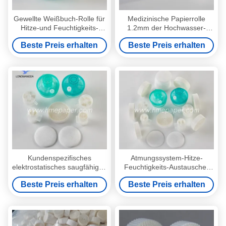
Gewellte Weißbuch-Rolle für
Medizinische Papierrolle
Hitze-und Feuchtigkeits-
1.2mm der Hochwasser-
Austauscher
Absorptions-HME
Beste Preis erhalten
Beste Preis erhalten
Kundenspezifisches
Atmungssystem-Hitze-
elektrostatisches saugfähiges
Feuchtigkeits-Austauscher
HME gewelltes
HME Filterpapier-nass
Beste Preis erhalten
Beste Preis erhalten
Papierrollenholzschliff des
Krepp-Papier-Rolle
Filterpapier-