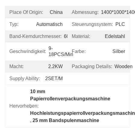
Place Of Origin:
China
Abmessung:
1400*1000*14
Typ:
Automatisch
Steuerungssystem:
PLC
Band-Kerndurchmesser:
60mm
Material:
Edelstahl
9-
Geschwindigkeit:
Farbe:
Silber
18PCS/min
Macht:
2.2KW
Packaging Details:
Wooden
Supply Ability:
2SET/M
10 mm 
Papierrollenverpackungsmaschine
Hervorheben:
, 
Hochleistungspapierrollverpackungsmaschi
, 
25 mm Bandspulenmaschine