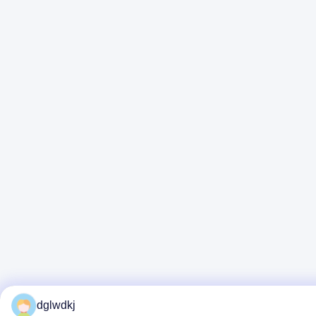
dglwdkj