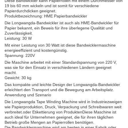
Diese Bandwickler kann Papierrollen mit einem Durchmesser von
19 bis 60 mm wickeln und ist somit für verschiedene
Papierdurchdicken geeignet.
Produktbezeichnung: HME Papierbandwickler
Die Longwangda-Bandwickler ist auch als HME-Bandwickler für
Papier bekannt, ein Beweis für ihre überlegene Qualität und
Zuverlässigkeit.
Leistung: 30 W
Mit einer Leistung von 30 Watt ist diese Bandwicklermaschine
energieeffizient und kostengünstig.
Spannung: 220V
Die Maschine arbeitet mit einer Standardspannung von 220 V,
was sie für den Einsatz in verschiedenen Ländern geeignet
macht.
Gewicht: 30 kg
Das kompakte und leichte Design der Longwangda-Bandwickler
erleichtert den Transport und die Bewegung am Arbeitsplatz.
Anwendung und Szenario
Die Longwangda Tape Winding Machine wird in Industriezweigen
wie Papierproduktion, Druck, Verpackung und Schreibwaren weit
verbreitet.oder Etikettierung von ProduktenDiese Maschine ist
auch ideal für Unternehmen geeignet, die für ihren täglichen
Betrieb große Mengen an Papierrollen benötigen.
Die Bandwicklermaschine wird am besten in einer Fabrik oder