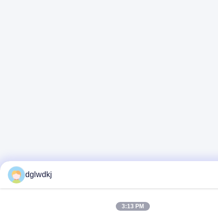
dglwdkj
3:13 PM