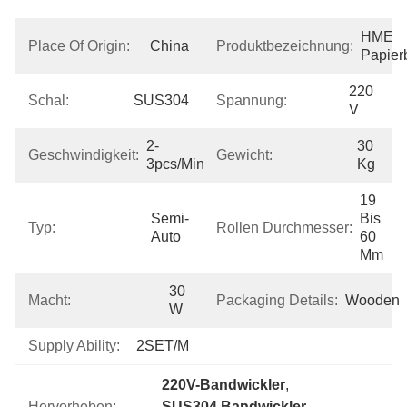
HME 
Place Of Origin:
China
Produktbezeichnung:
Papier
220 
Schal:
SUS304
Spannung:
V
2-
30 
Geschwindigkeit:
Gewicht:
3pcs/min
Kg
19 
Semi-
Bis 
Typ:
Rollen Durchmesser:
Auto
60 
Mm
30 
Macht:
Packaging Details:
Wooden
W
Supply Ability:
2SET/M
220V-Bandwickler
, 
Hervorheben:
SUS304 Bandwickler
, 