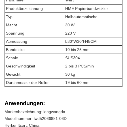
Parameter
Wert
Produktbezeichnung
HME Papierbandwickler
Typ
Halbautomatische
Macht
30 W
Spannung
220 V
Abmessung
L80*W30*H45CM
Banddicke
10 bis 25 mm
Schale
SUS304
Geschwindigkeit
2 bis 3 PCS/min
Gewicht
30 kg
Durchmesser der Rollen
19 bis 60 mm
Anwendungen:
Markenbezeichnung: longwangda
Modellnummer: lwd52066881-06D
Herkunftsort: China