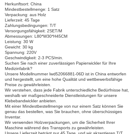
Herkunftsort: China
Mindestbestellmenge: 1 Satz
Verpackung: aus Holz
Lieferzeit: 45 Tage
Zahlungsbedingungen: T/T
Versorgungsfähigkeit: 2SET/M
Abmessungen: L80*W30*H45CM
Leistung: 30 W
Gewicht: 30 kg
Spannung: 220V
Geschwindigkeit: 2-3 PCS/min.
Suchen Sie nach einer zuverlässigen Papierwickler für Ihre
Medizinfabrik?
Unsere Modellnummer lwd52066881-06D ist in China entworfen
und hergestellt, um eine hohe Qualität und wettbewerbsfähige
Preise zu gewährleisten.
Wir verstehen, dass jede Fabrik unterschiedliche Bedürfnisse hat,
weshalb wir maßgeschneiderte Dienstleistungen für unsere
Klebebandwickler anbieten.
Mit einer Mindestbestellmenge von nur einem Satz können Sie
genau das bestellen, was Sie brauchen, ohne überschüssiges
Inventar.
Wir verwenden Holzverpackungen, um die Sicherheit Ihrer
Maschine während des Transports zu gewährleisten.
Unsere Lieferzeit beträgt nur 45 Tage, und wir akzeptieren T/T