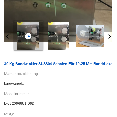
30 Kg Bandwickler SUS304 Schalen Für 10-25 Mm Banddicke
Markenbezeichnung:
longwangda
Modellnummer:
lwd52066881-06D
MOQ: