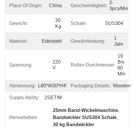
2-
Place Of Origin:
China
Geschwindigkeit:
3pcs/min
30 
Gewicht:
Schale:
SUS304
Kg
1 
Material:
Edelstahl
Gewährleistung:
Jahr
19 
220 
Bis 
Spannung:
Rollen Durchmesser:
V
60 
Mm
Abmessung:
L80*W30*H45CM
Packaging Details:
Wooden
Supply Ability:
2SET/M
25mm Band-Wickelmaschine
, 
Hervorheben:
Bandwickler SUS304 Schale
, 
30 kg Bandwickler