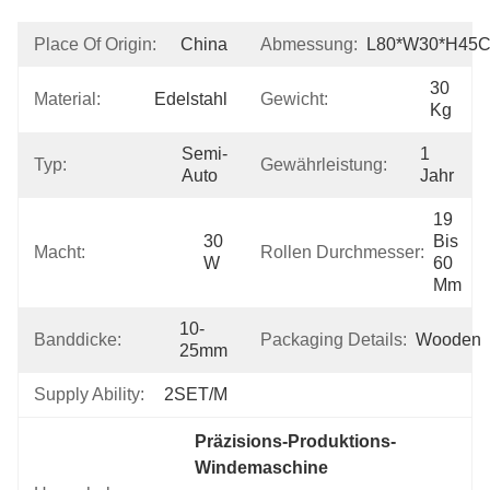
Place Of Origin:
China
Abmessung:
L80*W30*H45
30 
Material:
Edelstahl
Gewicht:
Kg
Semi-
1 
Typ:
Gewährleistung:
Auto
Jahr
19 
30 
Bis 
Macht:
Rollen Durchmesser:
W
60 
Mm
10-
Banddicke:
Packaging Details:
Wooden
25mm
Supply Ability:
2SET/M
Präzisions-Produktions-
Windemaschine