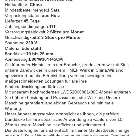
Herkunftsort:
China
Mindestbestellmenge:
1 Satz
Verpackungsdaten:
aus Holz
Lieferzeit:
45 Tage
Zahlungsbedingungen:
T/T
Versorgungsfähigkeit:
2 Sätze pro Monat
Geschwindigkeit:
2-3 Stück pro Minute
Spannung:
220 V
Material:
Edelstahl
Banddicke:
10 bis 25 mm
Abmessung:
L80*W30*H45CM
Als führender Hersteller in der Branche, produzieren wir mit Stolz
unsere Bandwickler in unserem HMEF Werk in China.Wir sind
spezialisiert auf die Bereitstellung von hochwertigen und
maßgeschneiderten Lösungen für alle Ihre
Bindbandwicklungsbedürfnisse.
Mit unserem hochmodernen LWD52066881-06D-Modell erwarten
Sie höhere Leistung und Präzision in jeder Wicklung.Unsere
Maschine garantiert langlebigen Gebrauch und minimale
Wartung.
Unser Anpassungsservice ermöglicht es Ihnen, die perfekte
Banddicke für Ihre spezifische Anwendung zu wählen, von 10-
25mm.unsere Maschine ist effizient und zeitsparend.
Die Bestellung bei uns ist einfach, mit einer Mindestbestellmenge
von nur 1 Satz. Wir gewährleisten auch einen sicheren Transport