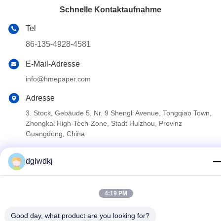
Schnelle Kontaktaufnahme
Tel
86-135-4928-4581
E-Mail-Adresse
info@hmepaper.com
Adresse
3. Stock, Gebäude 5, Nr. 9 Shengli Avenue, Tongqiao Town,
Zhongkai High-Tech-Zone, Stadt Huizhou, Provinz
Guangdong, China
dglwdkj
Datenschutzrichtlinie
|
Sitemap
China gut Qualität hme Filterpapier Lieferant. Urheberrecht ©
4:19 PM
2022-2026 Huizhou Longwangda Technology Co., Ltd. - Alle. Alle
Rechte vorbehalten.
Good day, what product are you looking for?