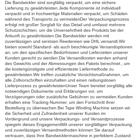
Die Bandwickler sind sorgfältig verpackt, um eine sichere
Lieferung zu gewährleisten.Jede Komponente ist individuell
verpackt und in hochwertige Materialien verpackt, um Schäden
während des Transports zu vermeidenDer Verpackungsprozess
erfolgt mit großer Sorgfalt für das Detail und umfasst mehrere
Schutzschichten, um die Unversehrtheit des Produkts bei der
Ankunft zu gewährleisten.Die Bandwickler werden mit
zuverlässigen und seriösen Reedereien wie DHL versandt.Wir
bieten sowohl Standard- als auch beschleunigte Versandoptionen
an, um den spezifischen Bedürfnissen und Lieferzeiten unserer
Kunden gerecht zu werden.Die Versandkosten werden anhand
des Gewichts und der Abmessungen des Pakets berechnet., um
die kostengünstigste und effizienteste Liefermethode zu
gewährleisten.Wir treffen zusätzliche Vorsichtsmaßnahmen, um
alle Zollvorschriften einzuhalten und einen reibungslosen
Lieferprozess zu gewährleistenUnser Team bereitet sorgfältig alle
notwendigen Dokumente und Erklärungen vor, um
Verzögerungen oder zusätzliche Gebühren zu vermeiden.Kunden
erhalten eine Tracking-Nummer, um den Fortschritt ihrer
Bestellung zu überwachen.Bei Tape Winding Machine setzen wir
die Sicherheit und Zufriedenheit unserer Kunden im
Vordergrund.und unsere Verpackungs- und Versandprozesse
spiegeln dieses EngagementMit unserer sorgfältigen Verpackung
und zuverlässigen Versandmethoden können Sie darauf
vertrauen, dass Ihre Bandwicklermaschine in perfektem Zustand