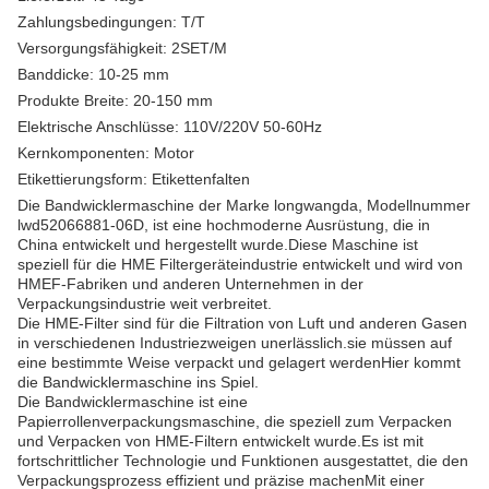
Zahlungsbedingungen: T/T
Versorgungsfähigkeit: 2SET/M
Banddicke: 10-25 mm
Produkte Breite: 20-150 mm
Elektrische Anschlüsse: 110V/220V 50-60Hz
Kernkomponenten: Motor
Etikettierungsform: Etikettenfalten
Die Bandwicklermaschine der Marke longwangda, Modellnummer
lwd52066881-06D, ist eine hochmoderne Ausrüstung, die in
China entwickelt und hergestellt wurde.Diese Maschine ist
speziell für die HME Filtergeräteindustrie entwickelt und wird von
HMEF-Fabriken und anderen Unternehmen in der
Verpackungsindustrie weit verbreitet.
Die HME-Filter sind für die Filtration von Luft und anderen Gasen
in verschiedenen Industriezweigen unerlässlich.sie müssen auf
eine bestimmte Weise verpackt und gelagert werdenHier kommt
die Bandwicklermaschine ins Spiel.
Die Bandwicklermaschine ist eine
Papierrollenverpackungsmaschine, die speziell zum Verpacken
und Verpacken von HME-Filtern entwickelt wurde.Es ist mit
fortschrittlicher Technologie und Funktionen ausgestattet, die den
Verpackungsprozess effizient und präzise machenMit einer