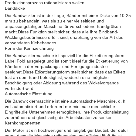
Produktionsprozess rationalisieren wollen.
Banddicke
Die Bandwickler ist in der Lage, Bänder mit einer Dicke von 10-25
mm zu behandeln, was sie zu einer vielseitigen und
anpassungsfähigen Maschine für verschiedene Bandgrößen
macht.Diese Funktion stellt sicher, dass alle Ihre Bindband-
Wicklungsbedürfnisse erfüllt sind, unabhängig von der Art des
verwendeten Klebebandes.
Form der Kennzeichnung
Die Bandwicklermaschine ist speziell für die Etikettierungsform
Label Fold ausgelegt und ist somit ideal für die Etikettierung von
Bändern in der Verpackungs- und Fertigungsindustrie
geeignet.Diese Etikettierungsform stellt sicher, dass das Etikett
fest an dem Band befestigt ist, wodurch eine mögliche
Beschädigung oder Ablösung während des Wickelvorgangs
verhindert wird.
Automatische Einstufung
Die Bandwicklermaschine ist eine automatische Maschine, d. h.
voll automatisiert und erfordert nur minimale menschliche
Eingriffe.die Unternehmen ermöglichen, ihre Produktionsleistung
zu erhöhen und gleichzeitig die Arbeitskosten zu senken.
Kernkomponenten
Der Motor ist ein hochwertiger und langlebiger Bauteil, der dafür
sorgt, dass die Maschine reibungslos und effizient läuft.Es ist