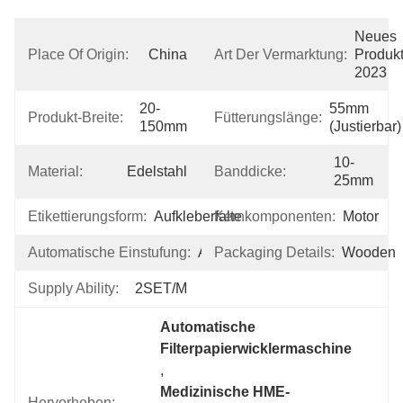
Neues 
Place Of Origin:
China
Art Der Vermarktung:
Produkt
2023
20-
55mm 
Produkt-Breite:
Fütterungslänge:
150mm
(justierbar)
10-
Material:
Edelstahl
Banddicke:
25mm
Etikettierungsform:
Aufkleberfalte
Kernkomponenten:
Motor
Automatische Einstufung:
Automatisch
Packaging Details:
Wooden
Supply Ability:
2SET/M
Automatische 
Filterpapierwicklermaschine
, 
Medizinische HME-
Hervorheben: