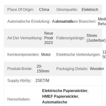
Place Of Origin:
China
Stromquelle:
Elektrisch
Medi
Automatische Einstufung:
Automatisch
Anwendbare Branchen:
Beh
Neues 
55mm 
Art Der Vermarktung:
Produkt 
Fütterungslänge:
(justierbar)
2023
1
Kernkomponenten:
Motor
Elektrische Verbindungen:
5
20-
Produkt-Breite:
Packaging Details:
Wooden
150mm
Supply Ability:
2SET/M
Elektrische Papierwickler
, 
HMEF Papierwickler
, 
Hervorheben:
Automatische 