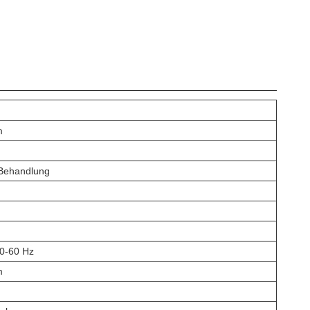
m
 Behandlung
50-60 Hz
m