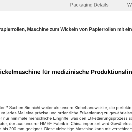
Packaging Details:
W
apierrollen
, 
Maschine zum Wickeln von Papierrollen mit ei
ckelmaschine für medizinische Produktionslin
lten? Suchen Sie nicht weiter als unsere Klebebandwickler, die perfekte 
m jedes Mal eine präzise und ordentliche Etikettierung zu gewährleist
 nur minimale menschliche Eingriffe, was den Etikettierungsprozess sc
otor, der aus unserer HMEF-Fabrik in China importiert wird.Gewährlei
 bis 200 mm geeignet. Diese vielseitige Maschine kann mit verschiede