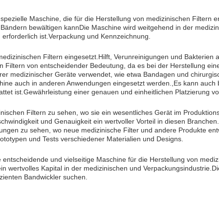
pezielle Maschine, die für die Herstellung von medizinischen Filtern en
ändern bewältigen kannDie Maschine wird weitgehend in der medizinis
 erforderlich ist.Verpackung und Kennzeichnung.
medizinischen Filtern eingesetzt.Hilft, Verunreinigungen und Bakterien
n Filtern von entscheidender Bedeutung, da es bei der Herstellung ein
erer medizinischer Geräte verwendet, wie etwa Bandagen und chirurgis
hine auch in anderen Anwendungen eingesetzt werden.,Es kann auch be
ttet ist.Gewährleistung einer genauen und einheitlichen Platzierung vo
inischen Filtern zu sehen, wo sie ein wesentliches Gerät im Produktio
schwindigkeit und Genauigkeit ein wertvoller Vorteil in diesen Branchen
tungen zu sehen, wo neue medizinische Filter und andere Produkte en
rototypen und Tests verschiedener Materialien und Designs.
entscheidende und vielseitige Maschine für die Herstellung von medizi
ein wertvolles Kapital in der medizinischen und Verpackungsindustrie.
izienten Bandwickler suchen.