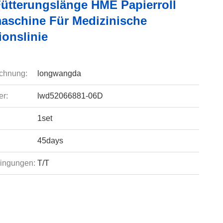
ütterungslänge HME Papierroll
aschine Für Medizinische
ionslinie
chnung:
longwangda
r:
lwd52066881-06D
1set
45days
ingungen:
T/T