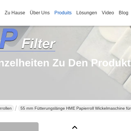
Zu Hause
Über Uns
Produits
Lösungen
Video
Blog
nzelheiten Zu Den Produk
rollen
55 mm Fütterungslänge HME Papierroll Wickelmaschine für 