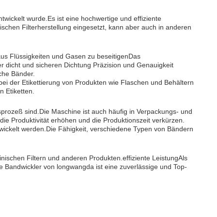
twickelt wurde.Es ist eine hochwertige und effiziente
chen Filterherstellung eingesetzt, kann aber auch in anderen
 aus Flüssigkeiten und Gasen zu beseitigenDas
er dicht und sicheren Dichtung Präzision und Genauigkeit
che Bänder.
i der Etikettierung von Produkten wie Flaschen und Behältern
n Etiketten.
nsprozeß sind.Die Maschine ist auch häufig in Verpackungs- und
.die Produktivität erhöhen und die Produktionszeit verkürzen.
twickelt werden.Die Fähigkeit, verschiedene Typen von Bändern
nischen Filtern und anderen Produkten.effiziente LeistungAls
Die Bandwickler von longwangda ist eine zuverlässige und Top-