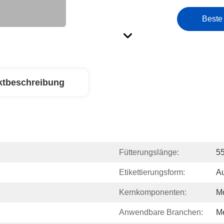
Beste
ktbeschreibung
Fütterungslänge:
55
Etikettierungsform:
Au
Kernkomponenten:
Mo
Anwendbare Branchen:
M