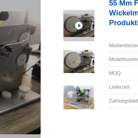
55 Mm F
Wickelm
Produkt
Markenbezei
Modellnumme
MOQ:
Lieferzeit:
Zahlungsbed