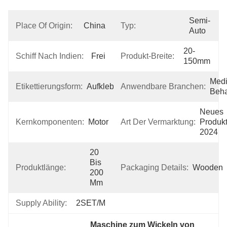
Semi-
Place Of Origin:
China
Typ:
Auto
20-
Schiff Nach Indien:
Frei
Produkt-Breite:
150mm
Medi
Etikettierungsform:
Aufkleberfalte
Anwendbare Branchen:
Beh
Neues 
Kernkomponenten:
Motor
Art Der Vermarktung:
Produkt
2024
20 
Bis 
Produktlänge:
Packaging Details:
Wooden
200 
Mm
Supply Ability:
2SET/M
Maschine zum Wickeln von 