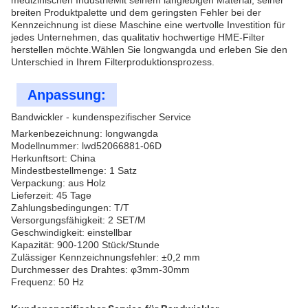
medizinischen IndustrieMit seinem langlebigen Material, seiner
breiten Produktpalette und dem geringsten Fehler bei der
Kennzeichnung ist diese Maschine eine wertvolle Investition für
jedes Unternehmen, das qualitativ hochwertige HME-Filter
herstellen möchte.Wählen Sie longwangda und erleben Sie den
Unterschied in Ihrem Filterproduktionsprozess.
Anpassung:
Bandwickler - kundenspezifischer Service
Markenbezeichnung: longwangda
Modellnummer: lwd52066881-06D
Herkunftsort: China
Mindestbestellmenge: 1 Satz
Verpackung: aus Holz
Lieferzeit: 45 Tage
Zahlungsbedingungen: T/T
Versorgungsfähigkeit: 2 SET/M
Geschwindigkeit: einstellbar
Kapazität: 900-1200 Stück/Stunde
Zulässiger Kennzeichnungsfehler: ±0,2 mm
Durchmesser des Drahtes: φ3mm-30mm
Frequenz: 50 Hz