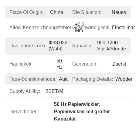
Place Of Origin:
China
Die Situation:
Neues
±0,2 
Allow Kennzeichnungsfehler:
Geschwindigkeit:
Einstellbar
Mm
Φ38,032 
900-1200 
Das Innere Loch:
Kapazität:
(Wahl)
Stück/Stunde
50 
Häufigkeit:
Generation:
Zuerst
Hz
Tape-Schnittmethode:
Automatisch
Packaging Details:
Wooden
Supply Ability:
2SET/M
50 Hz Papierwickler
, 
Hervorheben:
Papierwickler mit großer 
Kapazität