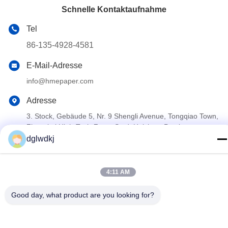
Schnelle Kontaktaufnahme
Tel
86-135-4928-4581
E-Mail-Adresse
info@hmepaper.com
Adresse
3. Stock, Gebäude 5, Nr. 9 Shengli Avenue, Tongqiao Town,
Zhongkai High-Tech-Zone, Stadt Huizhou, Provinz
Guangdong, China
dglwdkj
Datenschutzrichtlinie
|
Sitemap
4:11 AM
China gut Qualität hme Filterpapier Lieferant. Urheberrecht ©
Good day, what product are you looking for?
2022-2026 Huizhou Longwangda Technology Co., Ltd. - Alle. Alle
Rechte vorbehalten.