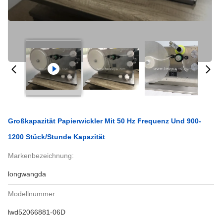
Großkapazität Papierwickler Mit 50 Hz Frequenz Und 900-
1200 Stück/Stunde Kapazität
Markenbezeichnung:
longwangda
Modellnummer:
lwd52066881-06D