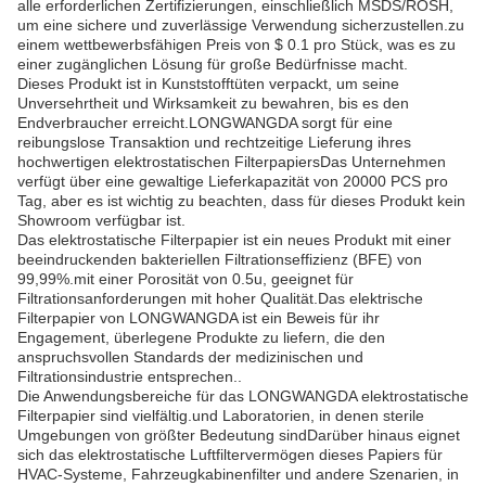
alle erforderlichen Zertifizierungen, einschließlich MSDS/ROSH,
um eine sichere und zuverlässige Verwendung sicherzustellen.zu
einem wettbewerbsfähigen Preis von $ 0.1 pro Stück, was es zu
einer zugänglichen Lösung für große Bedürfnisse macht.
Dieses Produkt ist in Kunststofftüten verpackt, um seine
Unversehrtheit und Wirksamkeit zu bewahren, bis es den
Endverbraucher erreicht.LONGWANGDA sorgt für eine
reibungslose Transaktion und rechtzeitige Lieferung ihres
hochwertigen elektrostatischen FilterpapiersDas Unternehmen
verfügt über eine gewaltige Lieferkapazität von 20000 PCS pro
Tag, aber es ist wichtig zu beachten, dass für dieses Produkt kein
Showroom verfügbar ist.
Das elektrostatische Filterpapier ist ein neues Produkt mit einer
beeindruckenden bakteriellen Filtrationseffizienz (BFE) von
99,99%.mit einer Porosität von 0.5u, geeignet für
Filtrationsanforderungen mit hoher Qualität.Das elektrische
Filterpapier von LONGWANGDA ist ein Beweis für ihr
Engagement, überlegene Produkte zu liefern, die den
anspruchsvollen Standards der medizinischen und
Filtrationsindustrie entsprechen..
Die Anwendungsbereiche für das LONGWANGDA elektrostatische
Filterpapier sind vielfältig.und Laboratorien, in denen sterile
Umgebungen von größter Bedeutung sindDarüber hinaus eignet
sich das elektrostatische Luftfiltervermögen dieses Papiers für
HVAC-Systeme, Fahrzeugkabinenfilter und andere Szenarien, in