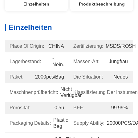
Einzelheiten
Produktbeschreibung
Einzelheiten
Place Of Origin:
CHINA
Zertifizierung:
MSDS/ROSH
- 
Lagerbestand:
Massen-Art:
Jungfrau
Nein.
Paket:
2000pcs/bag
Die Situation:
Neues
Nicht 
Maschinenprüfbericht:
Klassifizierung Der Instrumen
Verfügbar
Porosität:
0.5u
BFE:
99.99%
Plastic 
Packaging Details:
Supply Ability:
20000PCS/D
Bag