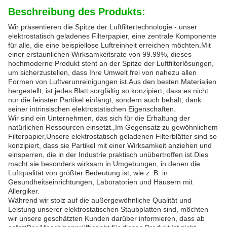
Beschreibung des Produkts:
Wir präsentieren die Spitze der Luftfiltertechnologie - unser
elektrostatisch geladenes Filterpapier, eine zentrale Komponente
für alle, die eine beispiellose Luftreinheit erreichen möchten.Mit
einer erstaunlichen Wirksamkeitsrate von 99.99%, dieses
hochmoderne Produkt steht an der Spitze der Luftfilterlösungen,
um sicherzustellen, dass Ihre Umwelt frei von nahezu allen
Formen von Luftverunreinigungen ist.Aus den besten Materialien
hergestellt, ist jedes Blatt sorgfältig so konzipiert, dass es nicht
nur die feinsten Partikel einfängt, sondern auch behält, dank
seiner intrinsischen elektrostatischen Eigenschaften.
Wir sind ein Unternehmen, das sich für die Erhaltung der
natürlichen Ressourcen einsetzt.,Im Gegensatz zu gewöhnlichem
Filterpapier,Unsere elektrostatisch geladenen Filterblätter sind so
konzipiert, dass sie Partikel mit einer Wirksamkeit anziehen und
einsperren, die in der Industrie praktisch unübertroffen ist.Dies
macht sie besonders wirksam in Umgebungen, in denen die
Luftqualität von größter Bedeutung ist, wie z. B. in
Gesundheitseinrichtungen, Laboratorien und Häusern mit
Allergiker.
Während wir stolz auf die außergewöhnliche Qualität und
Leistung unserer elektrostatischen Staubplatten sind, möchten
wir unsere geschätzten Kunden darüber informieren, dass ab