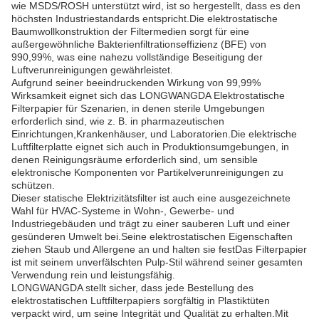
wie MSDS/ROSH unterstützt wird, ist so hergestellt, dass es den
höchsten Industriestandards entspricht.Die elektrostatische
Baumwollkonstruktion der Filtermedien sorgt für eine
außergewöhnliche Bakterienfiltrationseffizienz (BFE) von
990,99%, was eine nahezu vollständige Beseitigung der
Luftverunreinigungen gewährleistet.
Aufgrund seiner beeindruckenden Wirkung von 99,99%
Wirksamkeit eignet sich das LONGWANGDA Elektrostatische
Filterpapier für Szenarien, in denen sterile Umgebungen
erforderlich sind, wie z. B. in pharmazeutischen
Einrichtungen,Krankenhäuser, und Laboratorien.Die elektrische
Luftfilterplatte eignet sich auch in Produktionsumgebungen, in
denen Reinigungsräume erforderlich sind, um sensible
elektronische Komponenten vor Partikelverunreinigungen zu
schützen.
Dieser statische Elektrizitätsfilter ist auch eine ausgezeichnete
Wahl für HVAC-Systeme in Wohn-, Gewerbe- und
Industriegebäuden und trägt zu einer sauberen Luft und einer
gesünderen Umwelt bei.Seine elektrostatischen Eigenschaften
ziehen Staub und Allergene an und halten sie festDas Filterpapier
ist mit seinem unverfälschten Pulp-Stil während seiner gesamten
Verwendung rein und leistungsfähig.
LONGWANGDA stellt sicher, dass jede Bestellung des
elektrostatischen Luftfilterpapiers sorgfältig in Plastiktüten
verpackt wird, um seine Integrität und Qualität zu erhalten.Mit