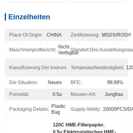
Einzelheiten
Place Of Origin:
CHINA
Zertifizierung:
MSDS/ROSH
Nicht 
Maschinenprüfbericht:
Standort Des Ausstellungsra
Verfügbar
Klasse 
Klassifizierung Der Instrumente:
Temperaturbeständigkeit:
12
I
Die Situation:
Neues
BFE:
99.99%
Porosität:
0.5u
Massen-Art:
Jungfrau
Plastic 
Packaging Details:
Supply Ability:
20000PCS/D
Bag
120C HME-Filterpapier
, 
0.5u Elektrostatisches HME-