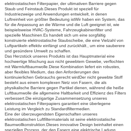
elektrostatischen Filterpapier, der ultimativen Barriere gegen
Staub und Feinstaub.Dieses Produkt ist speziell für
Industriezweige und Anwendungen entwickelt, in denen
Luftreinheit von größter Bedeutung istWir haben ein System, das
für die Anpassung an die Wärme und die Luft geeignet ist, wie
beispielsweise HVAC-Systeme, Fahrzeugkabinenfilter und
spezielle Maschinen.Es handelt sich um eine sorgfältig
konstruierte elektrostatische Staubscheibe, die eine Vielzahl von
Luftpartikeln effektiv einfängt und zurückhält., um eine sauberere
und gesündere Umwelt zu schaffen.
Das Herzstück unseres Produkts ist das Hauptmaterial eine
hochwertige Mischung aus nicht gewebtem Gewebe, verflochten
mit Warmluftbaumwolle.Diese Kombination liefert ein robustes,
aber flexibles Medium, das den Anforderungen des
kontinuierlichen Gebrauchs gerecht wirdDer nicht gewebte Stoff
besteht aus einem komplexen Netz von Fasern, die als
physikalische Barriere gegen Partikel dienen, während die heiße
Luftbaumwolle die allgemeine Haltbarkeit und Effizienz des Filters
verbessert.Die einzigartige Zusammensetzung unseres
elektrostatischen Filterpapiers garantiert eine überlegene
Leistung im Vergleich zu Standardfiltermedien.
Eine der überzeugendsten Eigenschaften unseres
elektrostatischen Luftfiltermaterials ist seine elektrostatische
Baumwollkonstruktion.Dieses innovative Design beinhaltet einen
speziellen Prozess, der den Fasern eine elektrische Ladung