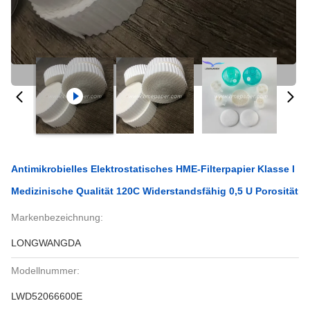
Antimikrobielles Elektrostatisches HME-Filterpapier Klasse I
Medizinische Qualität 120C Widerstandsfähig 0,5 U Porosität
Markenbezeichnung:
LONGWANGDA
Modellnummer:
LWD52066600E