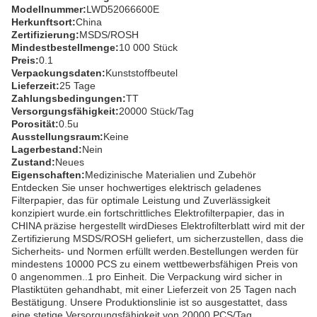
Modellnummer:
LWD52066600E
Herkunftsort:
China
Zertifizierung:
MSDS/ROSH
Mindestbestellmenge:
10 000 Stück
Preis:
0.1
Verpackungsdaten:
Kunststoffbeutel
Lieferzeit:
25 Tage
Zahlungsbedingungen:
TT
Versorgungsfähigkeit:
20000 Stück/Tag
Porosität:
0.5u
Ausstellungsraum:
Keine
Lagerbestand:
Nein
Zustand:
Neues
Eigenschaften:
Medizinische Materialien und Zubehör
Entdecken Sie unser hochwertiges elektrisch geladenes
Filterpapier, das für optimale Leistung und Zuverlässigkeit
konzipiert wurde.ein fortschrittliches Elektrofilterpapier, das in
CHINA präzise hergestellt wirdDieses Elektrofilterblatt wird mit der
Zertifizierung MSDS/ROSH geliefert, um sicherzustellen, dass die
Sicherheits- und Normen erfüllt werden.Bestellungen werden für
mindestens 10000 PCS zu einem wettbewerbsfähigen Preis von
0 angenommen..1 pro Einheit. Die Verpackung wird sicher in
Plastiktüten gehandhabt, mit einer Lieferzeit von 25 Tagen nach
Bestätigung. Unsere Produktionslinie ist so ausgestattet, dass
eine stetige Versorgungsfähigkeit von 20000 PCS/Tag