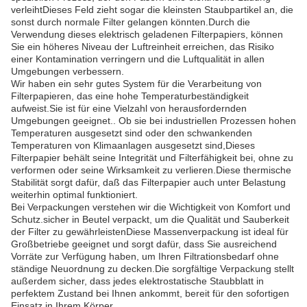
verleihtDieses Feld zieht sogar die kleinsten Staubpartikel an, die
sonst durch normale Filter gelangen könnten.Durch die
Verwendung dieses elektrisch geladenen Filterpapiers, können
Sie ein höheres Niveau der Luftreinheit erreichen, das Risiko
einer Kontamination verringern und die Luftqualität in allen
Umgebungen verbessern.
Wir haben ein sehr gutes System für die Verarbeitung von
Filterpapieren, das eine hohe Temperaturbeständigkeit
aufweist.Sie ist für eine Vielzahl von herausfordernden
Umgebungen geeignet.. Ob sie bei industriellen Prozessen hohen
Temperaturen ausgesetzt sind oder den schwankenden
Temperaturen von Klimaanlagen ausgesetzt sind,Dieses
Filterpapier behält seine Integrität und Filterfähigkeit bei, ohne zu
verformen oder seine Wirksamkeit zu verlieren.Diese thermische
Stabilität sorgt dafür, daß das Filterpapier auch unter Belastung
weiterhin optimal funktioniert.
Bei Verpackungen verstehen wir die Wichtigkeit von Komfort und
Schutz.sicher in Beutel verpackt, um die Qualität und Sauberkeit
der Filter zu gewährleistenDiese Massenverpackung ist ideal für
Großbetriebe geeignet und sorgt dafür, dass Sie ausreichend
Vorräte zur Verfügung haben, um Ihren Filtrationsbedarf ohne
ständige Neuordnung zu decken.Die sorgfältige Verpackung stellt
außerdem sicher, dass jedes elektrostatische Staubblatt in
perfektem Zustand bei Ihnen ankommt, bereit für den sofortigen
Einsatz in Ihrem Körper.