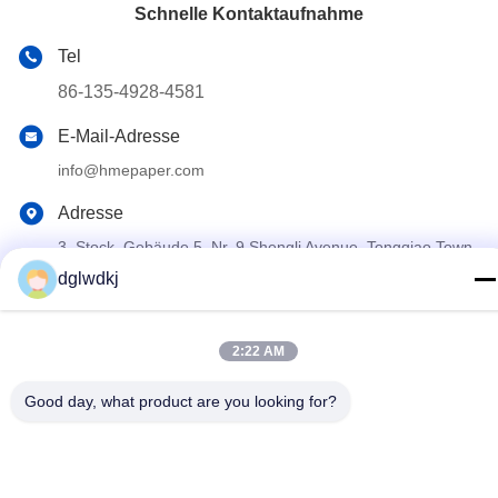
Schnelle Kontaktaufnahme
Tel
86-135-4928-4581
E-Mail-Adresse
info@hmepaper.com
Adresse
3. Stock, Gebäude 5, Nr. 9 Shengli Avenue, Tongqiao Town,
Zhongkai High-Tech-Zone, Stadt Huizhou, Provinz
dglwdkj
Guangdong, China
2:22 AM
Datenschutzrichtlinie
|
Sitemap
Good day, what product are you looking for?
China gut Qualität hme Filterpapier Lieferant. Urheberrecht ©
2022-2026 Huizhou Longwangda Technology Co., Ltd. - Alle. Alle
Rechte vorbehalten.