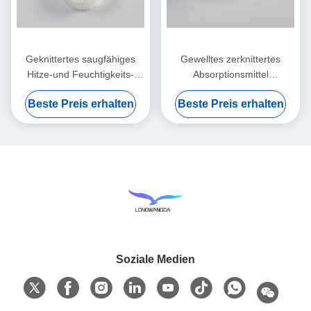
Geknittertes saugfähiges
Gewelltes zerknittertes
Hitze-und Feuchtigkeits-
Absorptionsmittel
Austauscher-nass
Filterpapier-Hitze-und
Beste Preis erhalten
Beste Preis erhalten
Filterpapier-Element
Feuchtigkeits-Austausch
Soziale Medien