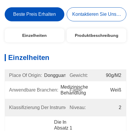
Beste Preis Erhalten
Kontaktieren Sie Uns Jetzt
Einzelheiten
Produktbeschreibung
Einzelheiten
Place Of Origin:
Dongguan
Gewicht:
90g/m2
Medizinische 
Anwendbare Branchen:
Farbe:
Weiß
Behandlung
Klasse 
Klassifizierung Der Instrumente:
Niveau:
2
I
Die In 
Absatz 1 