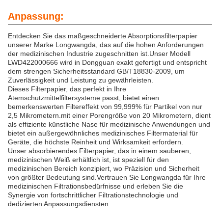
Anpassung:
Entdecken Sie das maßgeschneiderte Absorptionsfilterpapier
unserer Marke Longwangda, das auf die hohen Anforderungen
der medizinischen Industrie zugeschnitten ist.Unser Modell
LWD422000666 wird in Dongguan exakt gefertigt und entspricht
dem strengen Sicherheitsstandard GB/T18830-2009, um
Zuverlässigkeit und Leistung zu gewährleisten.
Dieses Filterpapier, das perfekt in Ihre
Atemschutzmittelfiltersysteme passt, bietet einen
bemerkenswerten Filtereffekt von 99,999% für Partikel von nur
2,5 Mikrometern.mit einer Porengröße von 20 Mikrometern, dient
als effiziente künstliche Nase für medizinische Anwendungen und
bietet ein außergewöhnliches medizinisches Filtermaterial für
Geräte, die höchste Reinheit und Wirksamkeit erfordern.
Unser absorbierendes Filterpapier, das in einem sauberen,
medizinischen Weiß erhältlich ist, ist speziell für den
medizinischen Bereich konzipiert, wo Präzision und Sicherheit
von größter Bedeutung sind.Vertrauen Sie Longwangda für Ihre
medizinischen Filtrationsbedürfnisse und erleben Sie die
Synergie von fortschrittlicher Filtrationstechnologie und
dedizierten Anpassungsdiensten.