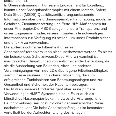
kritischsten ist.
In Übereinstimmung mit unserem Engagement für Exzellenz,
kommt unser Absorptionsfilterpapier mit einem Material Safety
Data Sheet (MSDS) Qualitätszertifizierung.umfassende
Informationen über die ordnungsgemäße Handhabung, mögliche
Gefahren, Zusammensetzung und Erste-Hilfe-Maßnahmen für
unser Filterpapier.Die MSDS spiegeln unsere Transparenz und
unser Engagement wider, unseren Kunden alle notwendigen
Informationen zur Verfügung zu stellen, um unser Produkt sicher
und effektiv zu verwenden..
Die außergewöhnliche Filtereffekt unseres
Absorptionsfilterpapiers kann nicht überbewertet werden.Es bietet
ein beispielloses Schutzniveau.Diese Filterwirksamkeit ist in
medizinischen Umgebungen von entscheidender Bedeutung, da
sie die Ausbreitung von Bakterien, Viren und anderen
Verunreinigungen verhindert.Die überlegene Filtrationsfähigkeit
sorgt für eine saubere und sichere Umgebung, die zum
erfolgreichen Funktionieren von Beatmungsanlagen und zur
Gesundheit und Sicherheit der Patienten beitragen.
Der Nutzen unseres Produktes geht über seine primäre
Verwendung in HMEF-Systemen hinaus.Es ist auch als
künstliches Nasenpapier bekannt, da es die Filterungs- und
Feuchtigkeitsregulierungsfunktionen der menschlichen Nase
nachahmen kannDie hohe Absorptionsfähigkeit ist besonders
vorteilhaft bei der Aufrechterhaltung des richtigen