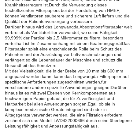
Krankheitserregern ist.Durch die Verwendung dieses
hocheffizienten Filterpapiers bei der Herstellung von HMEF,
können Ventilatoren sauberere und sicherere Luft liefern und die
Qualität der Patientenversorgung verbessern.
Darüber hinaus wird das Longwangda Absorptionsfilterpapier weit
verbreitet als Ventilatorfilter verwendet, wo seine Fähigkeit,
99,999% der Partikel bis 2,5 Mikrometer zu filtern, besonders
vorteilhaft ist.Im Zusammenhang mit einem BeatmungsgerätDas
Filterpapier spielt eine entscheidende Rolle beim Schutz des
Patienten und der Ausrüstung vor Luftverschmutzungen und
verlängert so die Lebensdauer der Maschine und schützt die
Gesundheit des Benutzers.
Mit der Vielseitigkeit, die in der Breite von 10 mm bis 600 mm
angepasst werden kann, kann das Longwangda-Filterpapier auf
spezifische Anforderungen zugeschnitten werden,für
verschiedene andere spezielle Anwendungen geeignetDarüber
hinaus ist es mit zwei Ebenen von Kernkomponenten aus
hochwertigem Papier gebaut, die für Zuverlässigkeit und
Haltbarkeit bei allen Anwendungen sorgen.Egal, ob sie in
komplexe medizinische Geräte integriert sind oder in
Alltagsgeräte verwendet werden, die eine Filtration erfordern,
zeichnet sich das Modell LWD422000666 durch seine überlegene
Leistungsfähigkeit und Anpassungsfähigkeit aus.