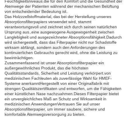
Feuchtigkeitsniveaus.die für den Komfort und die Gesundheit der
Atemwege der Patienten während der mechanischen Belüftung
von entscheidender Bedeutung ist.
Das Holzzzellstoffmaterial, das bei der Herstellung unseres
Absorptionsfilterpapiers verwendet wird, stammt
verantwortungsvoll und zeichnet sich durch seinen natürlichen
Ursprung aus.,eine ausgewogene Ausgewogenheit zwischen
Langlebigkeit und ausgezeichneter Absorptionsfähigkeit.Dadurch
wird sichergestellt, dass das Filterpapier nicht nur Schadstoffe
wirksam abfängt, sondern auch den Anforderungen des
kontinuierlichen Gebrauchs gerecht wird, ohne die Leistung zu
beeinträchtigen.
Zusammenfassend ist unser Absorptionsfilterpapier ein
außergewöhnliches Produkt, das die höchsten
Qualitätsstandards, Sicherheit und Leistung verkörpert.von
medizinischen Fachleuten als zuverlässige Wahl für HMEF-
Systeme anerkanntHergestellt von einer Originalfabrik mit
strengen Qualitätszertifikaten und entworfen, um die Fähigkeiten
einer künstlichen Nase nachzuahmen.Dieses Filterpapier bietet
ein unvergleichliches Maß an Schutz und Wirksamkeit in
medizinischen AnwendungenVertrauen Sie auf unser
Absorptionsfilterpapier, um immer saubere, sichere und
komfortable Atemwegsversorgung zu bieten.