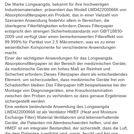
Die Marke Longwangda, bekannt für ihre hochwertigen
Industriematerialien, präsentiert das Modell LWD422000666 von
Absorptionsfilterpapier,ein Produkt, das in einer Vielzahl von
Szenarien Anwendung findetVor allem in Bereichen, die
überlegene Filterfähigkeiten erfordern.Dieses Filterpapier
entspricht den strengen Sicherheitsstandards von GB/T18830-
2009 und verfügt über einen bemerkenswerten Filtereffekt von
99.999% für Partikel von 2,5 Mikrometern, was es zu einer
wesentlichen Komponente für verschiedene Anwendungen
macht.
Einer der wichtigsten Anwendungen für das Longwangda
Absorptionsfilterpapier ist der Bereich der medizinischen Geräte,
da medizinische Geräte ein hohes Maß an Reinheit und
Sicherheit erfordern.Dieses Filterpapier dient als entscheidendes
Element, um sicherzustellen, dass medizinische Geräte frei von
Schadstoffen bleiben.Das Filterpapier hilft beispielsweise bei der
Montage von Diagnosegeräten, eine Kreuzkontamination
zwischen den Proben zu verhindern.so dass genaue Ergebnisse
sichergestellt werden.
Eine weitere bedeutende Anwendung des Longwangda
LWD422000666 ist als Ventilator HMEF (Heat and Moisture
Exchange Filter) Material.Ventilatoren sind lebenserhaltende
Geräte, die Patienten mit Atembeschwerden helfen, und der
HMEF ist ein integraler Bestandteil, der sicherstellt, dass die Luft,
die dem Patienten zugeführt wird, warm, feucht und frei von