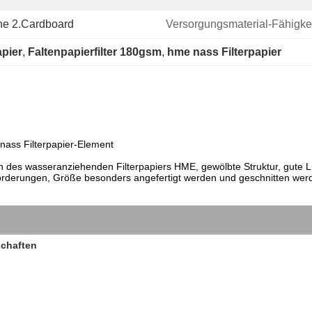
che 2.Cardboard
Versorgungsmaterial-Fähigkei
apier
, 
Faltenpapierfilter 180gsm
, 
hme nass Filterpapier
nass Filterpapier-Element
n des wasseranziehenden Filterpapiers HME, gewölbte Struktur, gute L
derungen, Größe besonders angefertigt werden und geschnitten werd
chaften