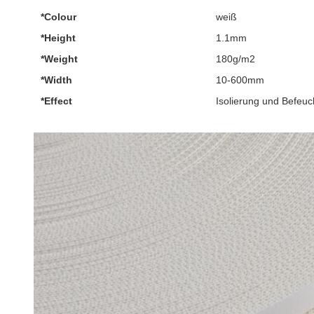
*Colour
weiß
*Height
1.1mm
*Weight
180g/m2
*Width
10-600mm
*Effect
Isolierung und Befeuc