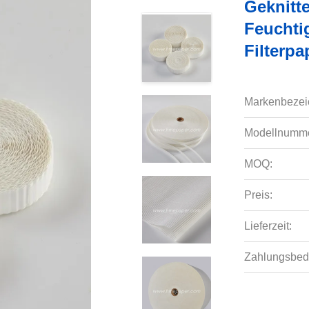
Geknitt
Feuchti
Filterpa
Markenbezei
Modellnumme
MOQ:
Preis:
Lieferzeit:
Zahlungsbed