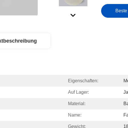
Beste
ktbeschreibung
Eigenschaften:
Me
Auf Lager:
J
Material:
B
Name:
Fa
Gewicht:
1