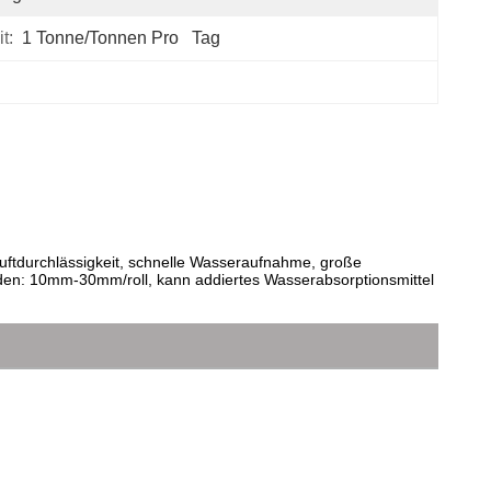
t:
1 Tonne/Tonnen Pro   Tag
uftdurchlässigkeit, schnelle Wasseraufnahme, große
en: 10mm-30mm/roll, kann addiertes Wasserabsorptionsmittel