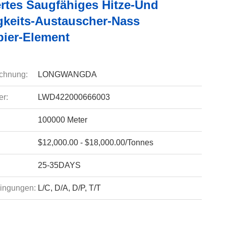
ertes Saugfähiges Hitze-Und
gkeits-Austauscher-Nass
pier-Element
chnung:
LONGWANGDA
r:
LWD422000666003
100000 Meter
$12,000.00 - $18,000.00/Tonnes
25-35DAYS
ingungen:
L/C, D/A, D/P, T/T