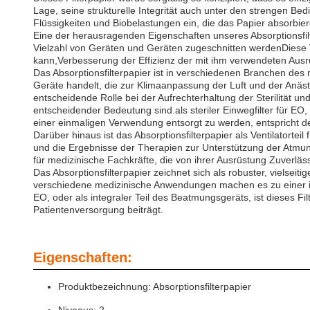
Lage, seine strukturelle Integrität auch unter den strengen 
Flüssigkeiten und Biobelastungen ein, die das Papier absorbier
Eine der herausragenden Eigenschaften unseres Absorptionsfilt
Vielzahl von Geräten und Geräten zugeschnitten werdenDiese Vi
kann,Verbesserung der Effizienz der mit ihm verwendeten Ausr
Das Absorptionsfilterpapier ist in verschiedenen Branchen de
Geräte handelt, die zur Klimaanpassung der Luft und der Anäs
entscheidende Rolle bei der Aufrechterhaltung der Sterilität 
entscheidender Bedeutung sind.als steriler Einwegfilter für EO
einer einmaligen Verwendung entsorgt zu werden, entspricht 
Darüber hinaus ist das Absorptionsfilterpapier als Ventilatort
und die Ergebnisse der Therapien zur Unterstützung der Atmung
für medizinische Fachkräfte, die von ihrer Ausrüstung Zuverläs
Das Absorptionsfilterpapier zeichnet sich als robuster, vielse
verschiedene medizinische Anwendungen machen es zu einer idea
EO, oder als integraler Teil des Beatmungsgeräts, ist dieses F
Patientenversorgung beiträgt.
Eigenschaften:
Produktbezeichnung: Absorptionsfilterpapier