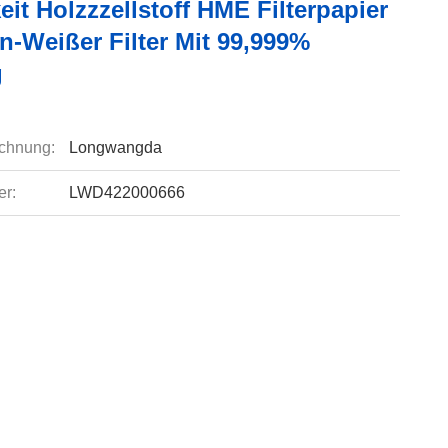
eit Holzzzellstoff HME Filterpapier
n-Weißer Filter Mit 99,999%
g
chnung:
Longwangda
r:
LWD422000666