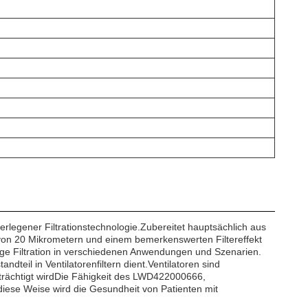
legener Filtrationstechnologie.Zubereitet hauptsächlich aus
 von 20 Mikrometern und einem bemerkenswerten Filtereffekt
rtige Filtration in verschiedenen Anwendungen und Szenarien.
teil in Ventilatorenfiltern dient.Ventilatoren sind
trächtigt wirdDie Fähigkeit des LWD422000666,
uf diese Weise wird die Gesundheit von Patienten mit