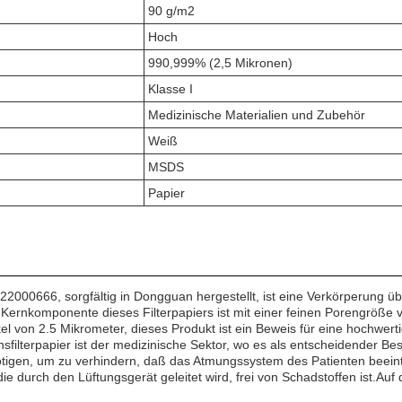
90 g/m2
Hoch
990,999% (2,5 Mikronen)
Klasse I
Medizinische Materialien und Zubehör
Weiß
MSDS
Papier
00666, sorgfältig in Dongguan hergestellt, ist eine Verkörperung über
Kernkomponente dieses Filterpapiers ist mit einer feinen Porengröße
kel von 2.5 Mikrometer, dieses Produkt ist ein Beweis für eine hochwe
erpapier ist der medizinische Sektor, wo es als entscheidender Bestand
nötigen, um zu verhindern, daß das Atmungssystem des Patienten beein
t, die durch den Lüftungsgerät geleitet wird, frei von Schadstoffen ist.A