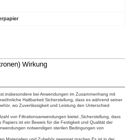
erpapier
ikronen) Wirkung
ten ist.insbesondere bei Anwendungen im Zusammenhang mit
ewöhnliche Haltbarkeit.Sicherstellung, dass es während seiner
ubehör, wo Zuverlässigkeit und Leistung den Unterschied
elzahl von Filtrationsanwendungen bietet.,Sicherstellung, dass
apiers ist ein Beweis für die Festigkeit und Qualität der
che Anwendungen notwendigen sterilen Bedingungen von
chen Materialien und Zubehör geeignet machen.Es ist in der