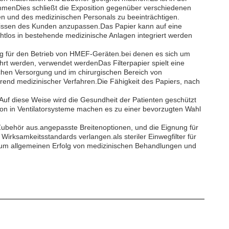
ommenDies schließt die Exposition gegenüber verschiedenen
ten und des medizinischen Personals zu beeinträchtigen.
rfnissen des Kunden anzupassen.Das Papier kann auf eine
ahtlos in bestehende medizinische Anlagen integriert werden
eug für den Betrieb von HMEF-Geräten.bei denen es sich um
rt werden, verwendet werdenDas Filterpapier spielt eine
schen Versorgung und im chirurgischen Bereich von
hrend medizinischer Verfahren.Die Fähigkeit des Papiers, nach
h.Auf diese Weise wird die Gesundheit der Patienten geschützt
tion in Ventilatorsysteme machen es zu einer bevorzugten Wahl
d Zubehör aus.angepasste Breitenoptionen, und die Eignung für
irksamkeitsstandards verlangen.als steriler Einwegfilter für
nd zum allgemeinen Erfolg von medizinischen Behandlungen und