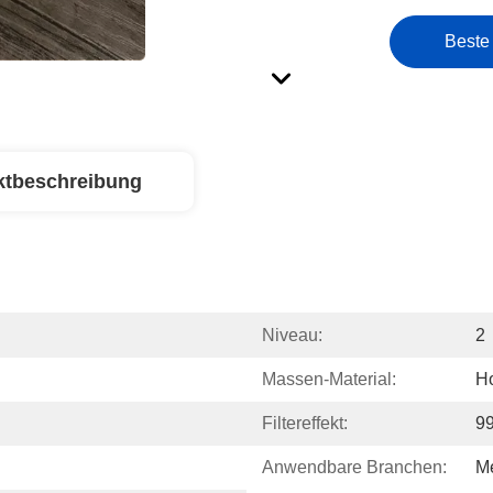
Beste
ktbeschreibung
Niveau:
2
Massen-Material:
Ho
Filtereffekt:
99
Anwendbare Branchen:
M