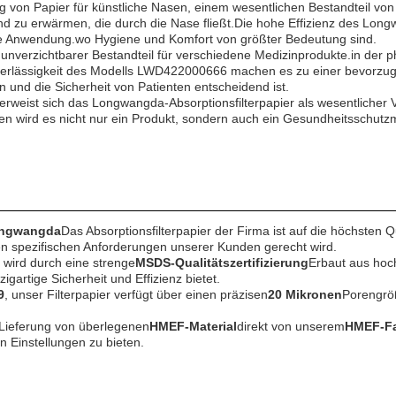
lung von Papier für künstliche Nasen, einem wesentlichen Bestandteil 
 und zu erwärmen, die durch die Nase fließt.Die hohe Effizienz des Lo
he Anwendung.wo Hygiene und Komfort von größter Bedeutung sind.
 unverzichtbarer Bestandteil für verschiedene Medizinprodukte.in der 
 Zuverlässigkeit des Modells LWD422000666 machen es zu einer bevorzugt
n und die Sicherheit von Patienten entscheidend ist.
, erweist sich das Longwangda-Absorptionsfilterpapier als wesentlich
en wird es nicht nur ein Produkt, sondern auch ein Gesundheitsschutzmi
ngwangda
Das Absorptionsfilterpapier der Firma ist auf die höchsten 
den spezifischen Anforderungen unserer Kunden gerecht wird.
r wird durch eine strenge
MSDS-Qualitätszertifizierung
Erbaut aus hoc
gartige Sicherheit und Effizienz bietet.
9
, unser Filterpapier verfügt über einen präzisen
20 Mikronen
Porengrö
e Lieferung von überlegenen
HMEF-Material
direkt von unserem
HMEF-Fa
n Einstellungen zu bieten.