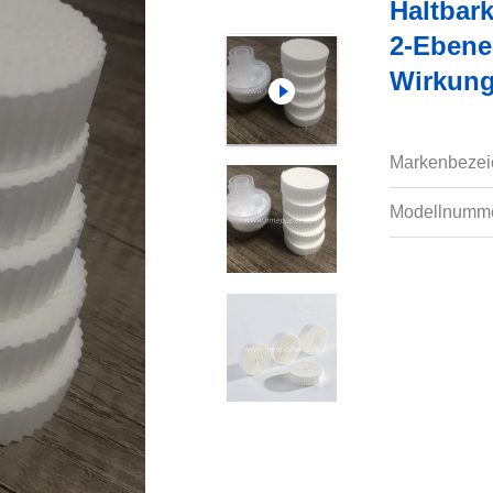
Haltbark
2-Ebene
Wirkun
Markenbezei
Modellnumme