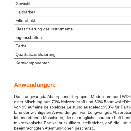
Gewicht
Haltbarkeit
Filtereffekt
Klassifizierung der Instrumente
Eigenschaften
Farbe
Qualitätszertifizierung
Kernkomponenten
Anwendungen:
Das Longwangda Absorptionsfilterpapier, Modellnummer LWD4220
einer Mischung aus 70% Holzzzellstoff und 30% BaumwolleDie 
von 99 auf eine beispiellose Leistung ausgelegt.999% für Parti
Eine der wichtigsten Anwendungen von Longwangda Absorptionsfilt
lebensrettende Maschinen, die die möglichst saubere Luft be
mikroskopische Partikel auszufiltern, stellt sicher, daß die Luf
beeinträchtigten Atemfunktionen geschützt..