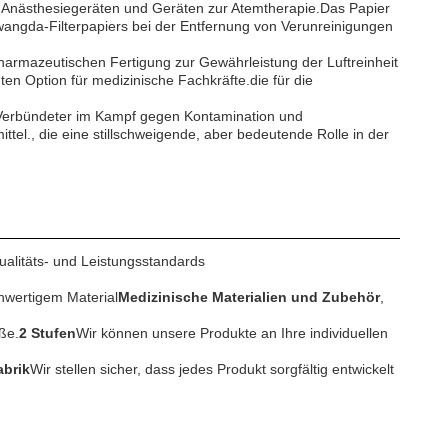
von Anästhesiegeräten und Geräten zur Atemtherapie.Das Papier
ngwangda-Filterpapiers bei der Entfernung von Verunreinigungen
pharmazeutischen Fertigung zur Gewährleistung der Luftreinheit
en Option für medizinische Fachkräfte.die für die
er Verbündeter im Kampf gegen Kontamination und
ttel., die eine stillschweigende, aber bedeutende Rolle in der
Qualitäts- und Leistungsstandards
hwertigem Material
Medizinische Materialien und Zubehör
,
ße.
2 Stufen
Wir können unsere Produkte an Ihre individuellen
brik
Wir stellen sicher, dass jedes Produkt sorgfältig entwickelt