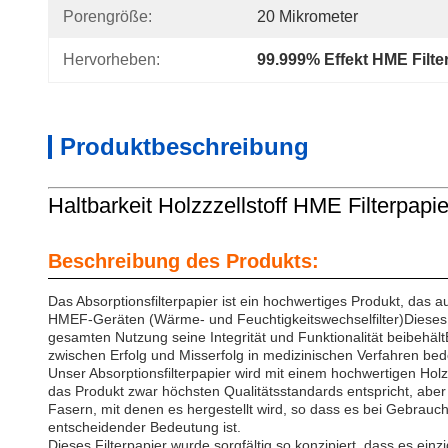
Porengröße:
20 Mikrometer
Hervorheben:
99.999% Effekt HME Filte
Produktbeschreibung
Haltbarkeit Holzzzellstoff HME Filterpap
Beschreibung des Produkts:
Das Absorptionsfilterpapier ist ein hochwertiges Produkt, da
HMEF-Geräten (Wärme- und Feuchtigkeitswechselfilter)Dieses au
gesamten Nutzung seine Integrität und Funktionalität beibehält
zwischen Erfolg und Misserfolg in medizinischen Verfahren be
Unser Absorptionsfilterpapier wird mit einem hochwertigen Holzzz
das Produkt zwar höchsten Qualitätsstandards entspricht, aber 
Fasern, mit denen es hergestellt wird, so dass es bei Gebrauch
entscheidender Bedeutung ist.
Dieses Filterpapier wurde sorgfältig so konzipiert, dass es ein