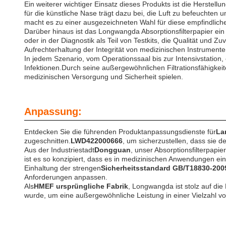
Ein weiterer wichtiger Einsatz dieses Produkts ist die Herstel
für die künstliche Nase trägt dazu bei, die Luft zu befeuchten
macht es zu einer ausgezeichneten Wahl für diese empfindlic
Darüber hinaus ist das Longwangda Absorptionsfilterpapier ein
oder in der Diagnostik als Teil von Testkits, die Qualität und
Aufrechterhaltung der Integrität von medizinischen Instrumente
In jedem Szenario, vom Operationssaal bis zur Intensivstation
Infektionen.Durch seine außergewöhnlichen Filtrationsfähigkeit
medizinischen Versorgung und Sicherheit spielen.
Anpassung:
Entdecken Sie die führenden Produktanpassungsdienste für
La
zugeschnitten.
LWD422000666
, um sicherzustellen, dass sie 
Aus der Industriestadt
Dongguan
, unser Absorptionsfilterpapie
ist es so konzipiert, dass es in medizinischen Anwendungen einzi
Einhaltung der strengen
Sicherheitsstandard GB/T18830-200
Anforderungen anpassen.
Als
HMEF ursprüngliche Fabrik
, Longwangda ist stolz auf di
wurde, um eine außergewöhnliche Leistung in einer Vielzahl vo