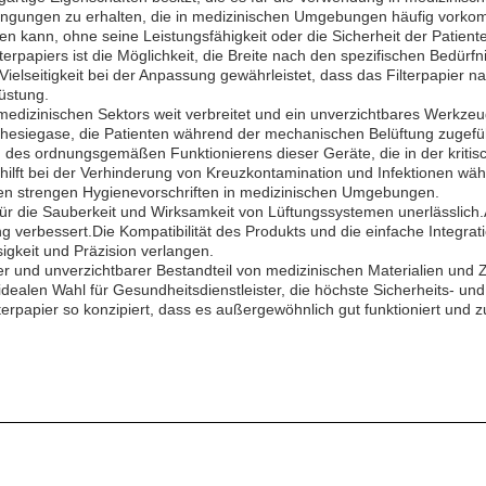
Bedingungen zu erhalten, die in medizinischen Umgebungen häufig vork
en kann, ohne seine Leistungsfähigkeit oder die Sicherheit der Patien
erpapiers ist die Möglichkeit, die Breite nach den spezifischen Bedü
elseitigkeit bei der Anpassung gewährleistet, dass das Filterpapier n
üstung.
s medizinischen Sektors weit verbreitet und ein unverzichtbares Werkz
thesiegase, die Patienten während der mechanischen Belüftung zugefüh
und des ordnungsgemäßen Funktionierens dieser Geräte, die in der kriti
, hilft bei der Verhinderung von Kreuzkontamination und Infektionen wä
den strengen Hygienevorschriften in medizinischen Umgebungen.
eil für die Sauberkeit und Wirksamkeit von Lüftungssystemen unerlässlic
 verbessert.Die Kompatibilität des Produkts und die einfache Integra
sigkeit und Präzision verlangen.
itiger und unverzichtbarer Bestandteil von medizinischen Materialien un
len Wahl für Gesundheitsdienstleister, die höchste Sicherheits- und W
ilterpapier so konzipiert, dass es außergewöhnlich gut funktioniert u