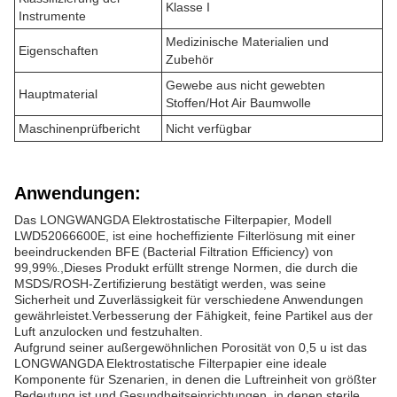
Klasse I
Instrumente
Medizinische Materialien und
Eigenschaften
Zubehör
Gewebe aus nicht gewebten
Hauptmaterial
Stoffen/Hot Air Baumwolle
Maschinenprüfbericht
Nicht verfügbar
Anwendungen:
Das LONGWANGDA Elektrostatische Filterpapier, Modell
LWD52066600E, ist eine hocheffiziente Filterlösung mit einer
beeindruckenden BFE (Bacterial Filtration Efficiency) von
99,99%.,Dieses Produkt erfüllt strenge Normen, die durch die
MSDS/ROSH-Zertifizierung bestätigt werden, was seine
Sicherheit und Zuverlässigkeit für verschiedene Anwendungen
gewährleistet.Verbesserung der Fähigkeit, feine Partikel aus der
Luft anzulocken und festzuhalten.
Aufgrund seiner außergewöhnlichen Porosität von 0,5 u ist das
LONGWANGDA Elektrostatische Filterpapier eine ideale
Komponente für Szenarien, in denen die Luftreinheit von größter
Bedeutung ist.und Gesundheitseinrichtungen, in denen sterile