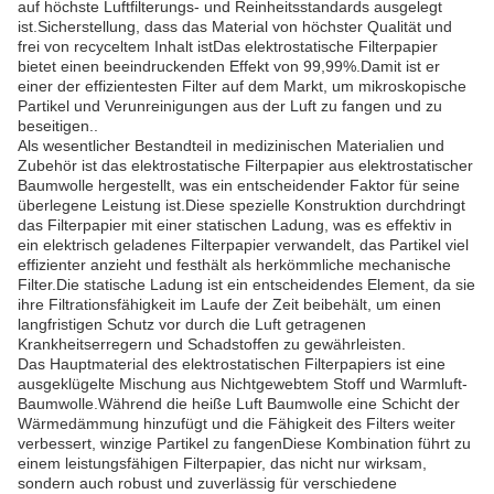
auf höchste Luftfilterungs- und Reinheitsstandards ausgelegt
ist.Sicherstellung, dass das Material von höchster Qualität und
frei von recyceltem Inhalt istDas elektrostatische Filterpapier
bietet einen beeindruckenden Effekt von 99,99%.Damit ist er
einer der effizientesten Filter auf dem Markt, um mikroskopische
Partikel und Verunreinigungen aus der Luft zu fangen und zu
beseitigen..
Als wesentlicher Bestandteil in medizinischen Materialien und
Zubehör ist das elektrostatische Filterpapier aus elektrostatischer
Baumwolle hergestellt, was ein entscheidender Faktor für seine
überlegene Leistung ist.Diese spezielle Konstruktion durchdringt
das Filterpapier mit einer statischen Ladung, was es effektiv in
ein elektrisch geladenes Filterpapier verwandelt, das Partikel viel
effizienter anzieht und festhält als herkömmliche mechanische
Filter.Die statische Ladung ist ein entscheidendes Element, da sie
ihre Filtrationsfähigkeit im Laufe der Zeit beibehält, um einen
langfristigen Schutz vor durch die Luft getragenen
Krankheitserregern und Schadstoffen zu gewährleisten.
Das Hauptmaterial des elektrostatischen Filterpapiers ist eine
ausgeklügelte Mischung aus Nichtgewebtem Stoff und Warmluft-
Baumwolle.Während die heiße Luft Baumwolle eine Schicht der
Wärmedämmung hinzufügt und die Fähigkeit des Filters weiter
verbessert, winzige Partikel zu fangenDiese Kombination führt zu
einem leistungsfähigen Filterpapier, das nicht nur wirksam,
sondern auch robust und zuverlässig für verschiedene