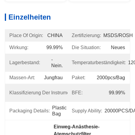
Einzelheiten
Place Of Origin:
CHINA
Zertifizierung:
MSDS/ROSH
Wirkung:
99.99%
Die Situation:
Neues
- 
Lagerbestand:
Temperaturbeständigkeit:
12
Nein.
Massen-Art:
Jungfrau
Paket:
2000pcs/bag
Klasse 
Klassifizierung Der Instrumente:
BFE:
99.99%
I
Plastic 
Packaging Details:
Supply Ability:
20000PCS/D
Bag
Einweg-Anästhesie-
Atemschutzfilter