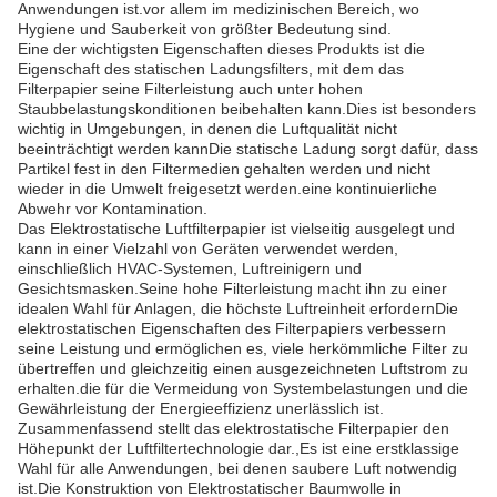
Anwendungen ist.vor allem im medizinischen Bereich, wo
Hygiene und Sauberkeit von größter Bedeutung sind.
Eine der wichtigsten Eigenschaften dieses Produkts ist die
Eigenschaft des statischen Ladungsfilters, mit dem das
Filterpapier seine Filterleistung auch unter hohen
Staubbelastungskonditionen beibehalten kann.Dies ist besonders
wichtig in Umgebungen, in denen die Luftqualität nicht
beeinträchtigt werden kannDie statische Ladung sorgt dafür, dass
Partikel fest in den Filtermedien gehalten werden und nicht
wieder in die Umwelt freigesetzt werden.eine kontinuierliche
Abwehr vor Kontamination.
Das Elektrostatische Luftfilterpapier ist vielseitig ausgelegt und
kann in einer Vielzahl von Geräten verwendet werden,
einschließlich HVAC-Systemen, Luftreinigern und
Gesichtsmasken.Seine hohe Filterleistung macht ihn zu einer
idealen Wahl für Anlagen, die höchste Luftreinheit erfordernDie
elektrostatischen Eigenschaften des Filterpapiers verbessern
seine Leistung und ermöglichen es, viele herkömmliche Filter zu
übertreffen und gleichzeitig einen ausgezeichneten Luftstrom zu
erhalten.die für die Vermeidung von Systembelastungen und die
Gewährleistung der Energieeffizienz unerlässlich ist.
Zusammenfassend stellt das elektrostatische Filterpapier den
Höhepunkt der Luftfiltertechnologie dar.,Es ist eine erstklassige
Wahl für alle Anwendungen, bei denen saubere Luft notwendig
ist.Die Konstruktion von Elektrostatischer Baumwolle in