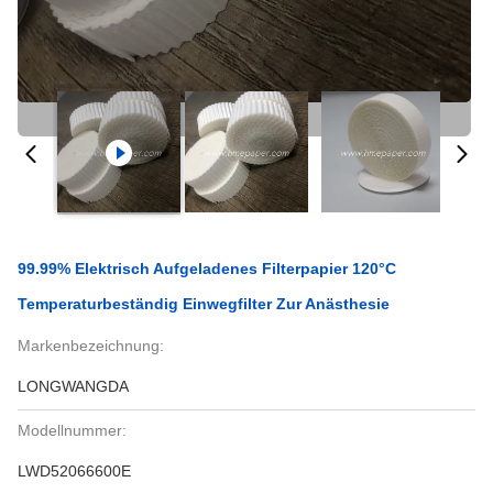
99.99% Elektrisch Aufgeladenes Filterpapier 120°C
Temperaturbeständig Einwegfilter Zur Anästhesie
Markenbezeichnung:
LONGWANGDA
Modellnummer:
LWD52066600E