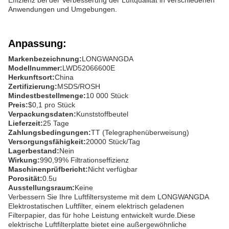
Effizienz bei der Verbesserung der Luftqualität in verschiedenen
Anwendungen und Umgebungen.
Anpassung:
Markenbezeichnung:
LONGWANGDA
Modellnummer:
LWD52066600E
Herkunftsort:
China
Zertifizierung:
MSDS/ROSH
Mindestbestellmenge:
10 000 Stück
Preis:
$0,1 pro Stück
Verpackungsdaten:
Kunststoffbeutel
Lieferzeit:
25 Tage
Zahlungsbedingungen:
TT (Telegraphenüberweisung)
Versorgungsfähigkeit:
20000 Stück/Tag
Lagerbestand:
Nein
Wirkung:
990,99% Filtrationseffizienz
Maschinenprüfbericht:
Nicht verfügbar
Porosität:
0.5u
Ausstellungsraum:
Keine
Verbessern Sie Ihre Luftfiltersysteme mit dem LONGWANGDA
Elektrostatischen Luftfilter, einem elektrisch geladenen
Filterpapier, das für hohe Leistung entwickelt wurde.Diese
elektrische Luftfilterplatte bietet eine außergewöhnliche