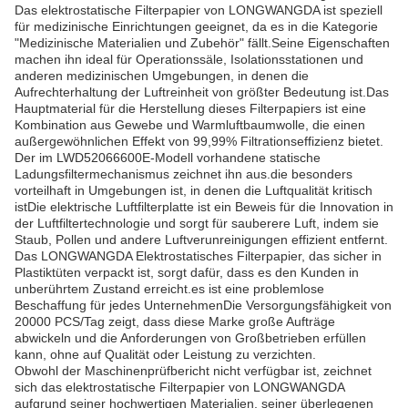
Das elektrostatische Filterpapier von LONGWANGDA ist speziell
für medizinische Einrichtungen geeignet, da es in die Kategorie
"Medizinische Materialien und Zubehör" fällt.Seine Eigenschaften
machen ihn ideal für Operationssäle, Isolationsstationen und
anderen medizinischen Umgebungen, in denen die
Aufrechterhaltung der Luftreinheit von größter Bedeutung ist.Das
Hauptmaterial für die Herstellung dieses Filterpapiers ist eine
Kombination aus Gewebe und Warmluftbaumwolle, die einen
außergewöhnlichen Effekt von 99,99% Filtrationseffizienz bietet.
Der im LWD52066600E-Modell vorhandene statische
Ladungsfiltermechanismus zeichnet ihn aus.die besonders
vorteilhaft in Umgebungen ist, in denen die Luftqualität kritisch
istDie elektrische Luftfilterplatte ist ein Beweis für die Innovation in
der Luftfiltertechnologie und sorgt für sauberere Luft, indem sie
Staub, Pollen und andere Luftverunreinigungen effizient entfernt.
Das LONGWANGDA Elektrostatisches Filterpapier, das sicher in
Plastiktüten verpackt ist, sorgt dafür, dass es den Kunden in
unberührtem Zustand erreicht.es ist eine problemlose
Beschaffung für jedes UnternehmenDie Versorgungsfähigkeit von
20000 PCS/Tag zeigt, dass diese Marke große Aufträge
abwickeln und die Anforderungen von Großbetrieben erfüllen
kann, ohne auf Qualität oder Leistung zu verzichten.
Obwohl der Maschinenprüfbericht nicht verfügbar ist, zeichnet
sich das elektrostatische Filterpapier von LONGWANGDA
aufgrund seiner hochwertigen Materialien, seiner überlegenen