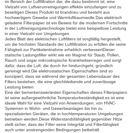
im Bereich der Luftfiltration dar, die dazu bestimmt ist, eine
Vielzahl von Luftverunreinigungen effektiv einzufangen und zu
beseitigen.Dieses Produkt ist brandneu und besteht aus
hochwertigem Gewebe und Warmluftbaumwolle.Das elektrisch
geladene Filterpapier ist ein Beweis für die modernen Fortschritte
in der Luftreinigungstechnologie.bietet eine beispiellose Leistung
in einer Vielzahl von Umgebungen.
Jedes Blatt des elektrischen Luftfilters ist sorgfältig hergestellt,
um die höchsten Standards der Luftfiltration zu erfüllen.die seine
Fähigkeit zur Partikelentnahme erheblich verbessertDieser
statische Ladungsfilter wirkt wie ein Magnet für Staub, Pollen,
Rauch und sogar mikroskopische Krankheitserreger und sorgt
dafür, dass die Luft, die durch ihn hindurchgeht, gründlich
gereinigt wird.Die elektrostatischen Eigenschaften sind so
konzipiert, dass sie während der gesamten Lebensdauer des
Filters bestehen, die eine gleichbleibende und zuverlässige
Leistung bieten.
Eine der bemerkenswertesten Eigenschaften dieses Filterpapiers
ist seine außergewöhnliche Temperaturbeständigkeit.es ist eine
ideale Wahl für eine Vielzahl von Anwendungen, von HVAC-
Systemen in Wohn- und Gewerbeanlagen bis hin zu
spezialisierten Geräten, die in hochtemperaturen Umgebungen
betrieben werden.Diese Widerstandsfähigkeit gegenüber Hitze
stellt sicher, dass der Filter seine Integrität und Filterfähigkeit
auch unter anstrengenden Bedingungen beibehält.