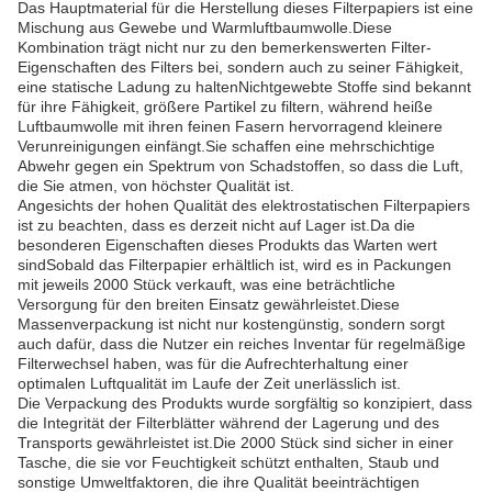
Das Hauptmaterial für die Herstellung dieses Filterpapiers ist eine
Mischung aus Gewebe und Warmluftbaumwolle.Diese
Kombination trägt nicht nur zu den bemerkenswerten Filter-
Eigenschaften des Filters bei, sondern auch zu seiner Fähigkeit,
eine statische Ladung zu haltenNichtgewebte Stoffe sind bekannt
für ihre Fähigkeit, größere Partikel zu filtern, während heiße
Luftbaumwolle mit ihren feinen Fasern hervorragend kleinere
Verunreinigungen einfängt.Sie schaffen eine mehrschichtige
Abwehr gegen ein Spektrum von Schadstoffen, so dass die Luft,
die Sie atmen, von höchster Qualität ist.
Angesichts der hohen Qualität des elektrostatischen Filterpapiers
ist zu beachten, dass es derzeit nicht auf Lager ist.Da die
besonderen Eigenschaften dieses Produkts das Warten wert
sindSobald das Filterpapier erhältlich ist, wird es in Packungen
mit jeweils 2000 Stück verkauft, was eine beträchtliche
Versorgung für den breiten Einsatz gewährleistet.Diese
Massenverpackung ist nicht nur kostengünstig, sondern sorgt
auch dafür, dass die Nutzer ein reiches Inventar für regelmäßige
Filterwechsel haben, was für die Aufrechterhaltung einer
optimalen Luftqualität im Laufe der Zeit unerlässlich ist.
Die Verpackung des Produkts wurde sorgfältig so konzipiert, dass
die Integrität der Filterblätter während der Lagerung und des
Transports gewährleistet ist.Die 2000 Stück sind sicher in einer
Tasche, die sie vor Feuchtigkeit schützt enthalten, Staub und
sonstige Umweltfaktoren, die ihre Qualität beeinträchtigen