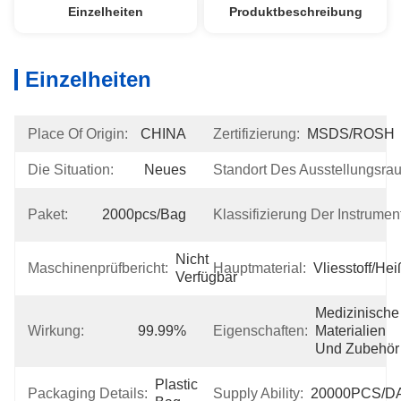
Einzelheiten
Produktbeschreibung
Einzelheiten
Place Of Origin:
CHINA
Zertifizierung:
MSDS/ROSH
Die Situation:
Neues
Standort Des Ausstellungsra
Paket:
2000pcs/bag
Klassifizierung Der Instrumen
Nicht 
Maschinenprüfbericht:
Hauptmaterial:
Vliesstoff/He
Verfügbar
Medizinische 
Wirkung:
99.99%
Eigenschaften:
Materialien 
Und Zubehör
Plastic 
Packaging Details:
Supply Ability:
20000PCS/D