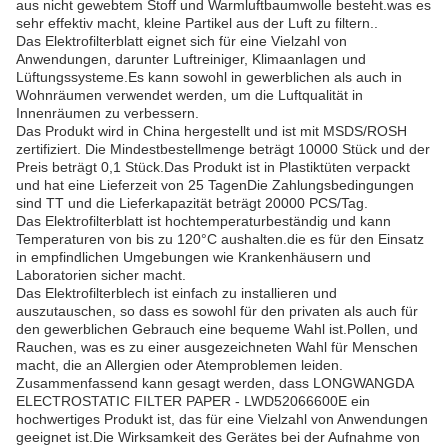
aus nicht gewebtem Stoff und Warmluftbaumwolle besteht.was es
sehr effektiv macht, kleine Partikel aus der Luft zu filtern..
Das Elektrofilterblatt eignet sich für eine Vielzahl von
Anwendungen, darunter Luftreiniger, Klimaanlagen und
Lüftungssysteme.Es kann sowohl in gewerblichen als auch in
Wohnräumen verwendet werden, um die Luftqualität in
Innenräumen zu verbessern.
Das Produkt wird in China hergestellt und ist mit MSDS/ROSH
zertifiziert. Die Mindestbestellmenge beträgt 10000 Stück und der
Preis beträgt 0,1 Stück.Das Produkt ist in Plastiktüten verpackt
und hat eine Lieferzeit von 25 TagenDie Zahlungsbedingungen
sind TT und die Lieferkapazität beträgt 20000 PCS/Tag.
Das Elektrofilterblatt ist hochtemperaturbeständig und kann
Temperaturen von bis zu 120°C aushalten.die es für den Einsatz
in empfindlichen Umgebungen wie Krankenhäusern und
Laboratorien sicher macht.
Das Elektrofilterblech ist einfach zu installieren und
auszutauschen, so dass es sowohl für den privaten als auch für
den gewerblichen Gebrauch eine bequeme Wahl ist.Pollen, und
Rauchen, was es zu einer ausgezeichneten Wahl für Menschen
macht, die an Allergien oder Atemproblemen leiden.
Zusammenfassend kann gesagt werden, dass LONGWANGDA
ELECTROSTATIC FILTER PAPER - LWD52066600E ein
hochwertiges Produkt ist, das für eine Vielzahl von Anwendungen
geeignet ist.Die Wirksamkeit des Gerätes bei der Aufnahme von