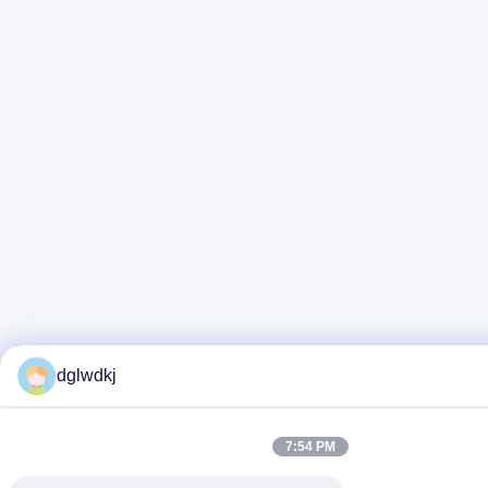
dglwdkj
7:54 PM