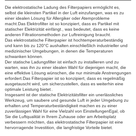
Die elektrostatische Ladung des Filterpapiers ermöglicht es,
selbst die kleinsten Partikel in der Luft einzufangen, was es zu
einer idealen Lösung für Allergiker oder Atemprobleme
macht.Das Elektrofilter ist so konzipiert, dass es Partikel mit
statischer Elektrizität einfängt., was bedeutet, dass es keine
anderen Filtrationsmethoden zur Luftreinigung braucht.
Das elektrostatische Filterpapier ist hochtemperaturbeständig
und kann bis zu 120°C aushalten.einschließlich industrieller und
medizinischer Umgebungen, in denen die Temperaturen
schwanken können.
Der statische Ladungsfilter ist einfach zu installieren und zu
warten, was ihn zu einer idealen Wahl für diejenigen macht, die
eine effektive Lösung wünschen, die nur minimale Anstrengungen
erfordert.Das Filterpapier ist so konzipiert, dass es regelmäßig
ausgetauscht wird, um sicherzustellen, dass es weiterhin eine
optimale Leistung bietet..
Insgesamt ist der statische Elektrizitätsfilter ein unerlässliches
Werkzeug, um saubere und gesunde Luft in jeder Umgebung zu
erhalten.und Temperaturbeständigkeit machen es zu einer
zuverlässigen Wahl für eine Vielzahl von EinstellungenEgal, ob
Sie die Luftqualität in Ihrem Zuhause oder am Arbeitsplatz
verbessern möchten, das elektrostatische Filterpapier ist eine
hervorragende Investition, die langfristige Vorteile bietet.