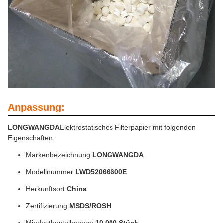
Anpassung:
LONGWANGDA
Elektrostatisches Filterpapier mit folgenden
Eigenschaften:
Markenbezeichnung:
LONGWANGDA
Modellnummer:
LWD52066600E
Herkunftsort:
China
Zertifizierung:
MSDS/ROSH
Mindestbestellmenge:
10 000 Stück