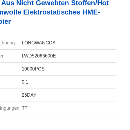
Aus Nicht Gewebten Stoffen/Hot
mwolle Elektrostatisches HME-
pier
chnung:
LONGWANGDA
r:
LWD52066600E
10000PCS
0.1
25DAY
ingungen:
TT