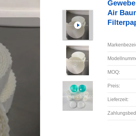
Gewebe 
Air Bau
Filterpa
Markenbezei
Modellnumme
MOQ:
Preis:
Lieferzeit:
Zahlungsbed