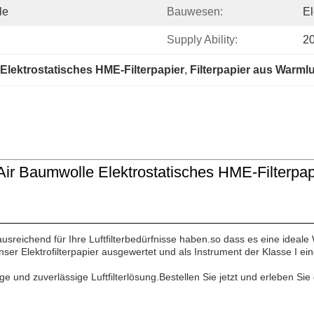
le
Bauwesen:
El
Supply Ability:
2
Elektrostatisches HME-Filterpapier
, 
Filterpapier aus Warml
ir Baumwolle Elektrostatisches HME-Filterpap
 ausreichend für Ihre Luftfilterbedürfnisse haben.so dass es eine ide
er Elektrofilterpapier ausgewertet und als Instrument der Klasse I einge
hige und zuverlässige Luftfilterlösung.Bestellen Sie jetzt und erleben Sie