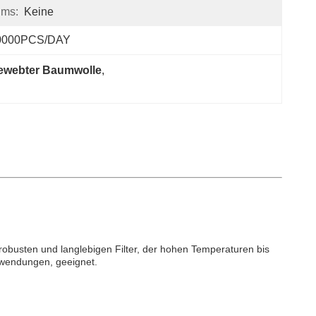
ums:
Keine
0000PCS/DAY
 gewebter Baumwolle
, 
obusten und langlebigen Filter, der hohen Temperaturen bis
Anwendungen, geeignet.