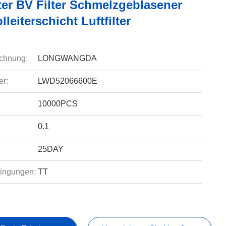
ter BV Filter Schmelzgeblasener
eiterschicht Luftfilter
chnung:
LONGWANGDA
r:
LWD52066600E
10000PCS
0.1
25DAY
ingungen:
TT