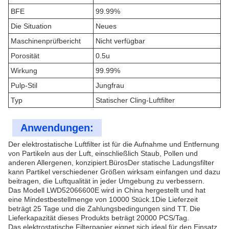
BFE
99.99%
Die Situation
Neues
Maschinenprüfbericht
Nicht verfügbar
Porosität
0.5u
Wirkung
99.99%
Pulp-Stil
Jungfrau
Typ
Statischer Cling-Luftfilter
Anwendungen:
Der elektrostatische Luftfilter ist für die Aufnahme und Entfernung
von Partikeln aus der Luft, einschließlich Staub, Pollen und
anderen Allergenen, konzipiert.BürosDer statische Ladungsfilter
kann Partikel verschiedener Größen wirksam einfangen und dazu
beitragen, die Luftqualität in jeder Umgebung zu verbessern.
Das Modell LWD52066600E wird in China hergestellt und hat
eine Mindestbestellmenge von 10000 Stück.1Die Lieferzeit
beträgt 25 Tage und die Zahlungsbedingungen sind TT. Die
Lieferkapazität dieses Produkts beträgt 20000 PCS/Tag.
Das elektrostatische Filterpapier eignet sich ideal für den Einsatz