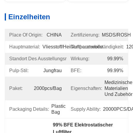
Einzelheiten
Place Of Origin:
CHINA
Zertifizierung:
MSDS/ROSH
Hauptmaterial:
Vliesstoff/Heißluftbaumwolle
Temperaturbeständigkeit:
12
Standort Des Ausstellungsraums:
Wirkung:
Keine
99.99%
Pulp-Stil:
Jungfrau
BFE:
99.99%
Medizinische 
Paket:
2000pcs/bag
Eigenschaften:
Materialien 
Und Zubehör
Plastic 
Packaging Details:
Supply Ability:
20000PCS/D
Bag
99% BFE Elektrostatischer 
Luftfilter