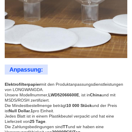
Anpassung:
Elektrofilterpapier
mit den Produktanpassungsdienstleistungen
von LONGWANGDA.
Unsere Modellnummer,
LWD52066600E
, ist in
China
und mit
MSDS/ROSH zertifiziert.
Die Mindestbestellmenge beträgt
10 000 Stück
und der Preis
ist
Null Dollar.1
pro Einheit.
Jedes Blatt ist in einem Plastikbeutel verpackt und hat eine
Lieferzeit von
25 Tage
.
Die Zahlungsbedingungen sind
TT
und wir haben eine