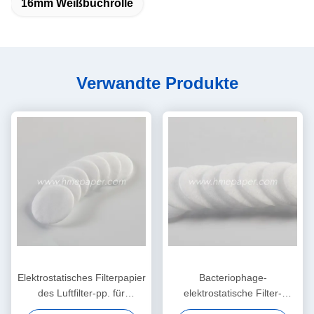
16mm Weißbuchrolle
Verwandte Produkte
Elektrostatisches Filterpapier
Bacteriophage-
des Luftfilter-pp. für
elektrostatische Filter-
HME/HMEF
Baumwollrunde HME HMEF