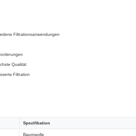
iedene Filtrationsanwendungen
forderungen
öchste Qualität
serte Filtration
Spezifikation
Baumwolle