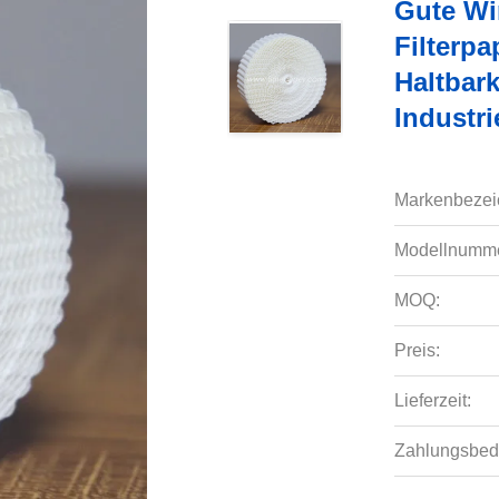
Gute Wi
Filterp
Haltbark
Industri
Markenbezei
Modellnumme
MOQ:
Preis:
Lieferzeit:
Zahlungsbed