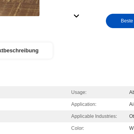
Beste
ktbeschreibung
Usage:
A
Application:
Ai
Applicable Industries:
Ot
Color:
W