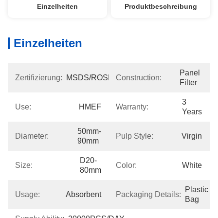
Einzelheiten
Produktbeschreibung
Einzelheiten
Panel 
Zertifizierung:
MSDS/ROSH
Construction:
Filter
3 
Use:
HMEF
Warranty:
Years
50mm-
Diameter:
Pulp Style:
Virgin
90mm
D20-
Size:
Color:
White
80mm
Plastic 
Usage:
Absorbent
Packaging Details:
Bag