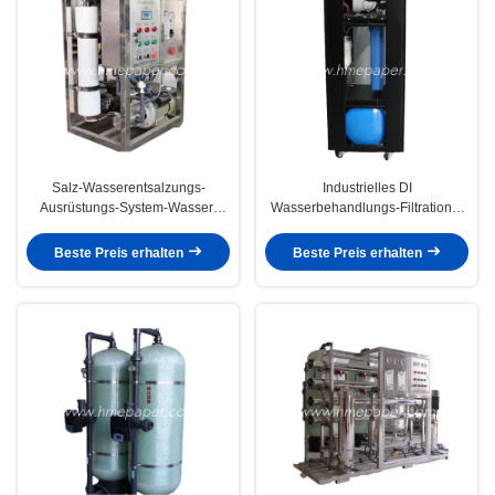
Salz-Wasserentsalzungs-
Industrielles DI
Ausrüstungs-System-Wasser-
Wasserbehandlungs-Filtrations-
Reinigungsapparat-Umkehr-
Ausrüstungs-Umkehr-Osmose-
Osmose
System
Beste Preis erhalten
Beste Preis erhalten