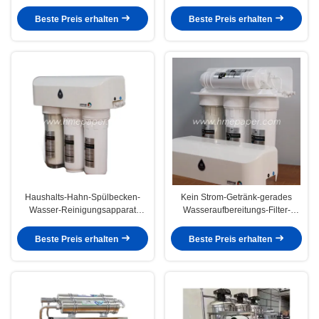
Reinigungsapparat-Filtrations-
Filter-Maschinen-Weiß
Maschine für Lebensmittelladen
Beste Preis erhalten
Beste Preis erhalten
Haushalts-Hahn-Spülbecken-
Kein Strom-Getränk-gerades
Wasser-Reinigungsapparat
Wasseraufbereitungs-Filter-
30L/H - großer Fluss 60L/H
Leitungswasser
Beste Preis erhalten
Beste Preis erhalten