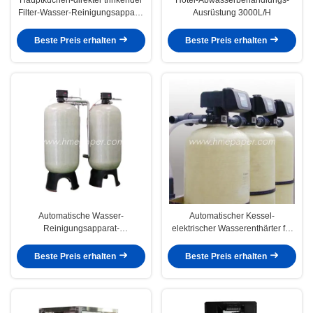
Filter-Wasser-Reinigungsapparat
Ausrüstung 3000L/H
elektrisch
Beste Preis erhalten
Beste Preis erhalten
Automatische Wasser-
Automatischer Kessel-
Reinigungsapparat-
elektrischer Wasserenthärter für
Weichmachungsmittel-
Haus 50w
Systemanlagen
Beste Preis erhalten
Beste Preis erhalten