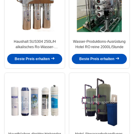
Haushalt SUS304 250L/H
Wasser-Produktions-Ausrüstung
alkalisches Ro-Wasser-
Hotel RO reine 2000L/Stunde
Reinigungsapparat-Küchen-
Leitungswasser
Beste Preis erhalten
Beste Preis erhalten
Hauptküchen-direkter trinkender
Hotel-Abwasserbehandlungs-