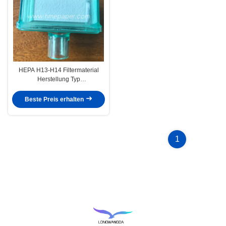
HEPA H13-H14 Filtermaterial
Herstellung Typ
Partikelluftreinigungsfilterelement
für maximale Filtrationsleistung
Beste Preis erhalten
1