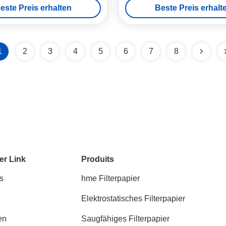
este Preis erhalten
Beste Preis erhalt
1
2
3
4
5
6
7
8
er Link
Produits
s
hme Filterpapier
Elektrostatisches Filterpapier
en
Saugfähiges Filterpapier