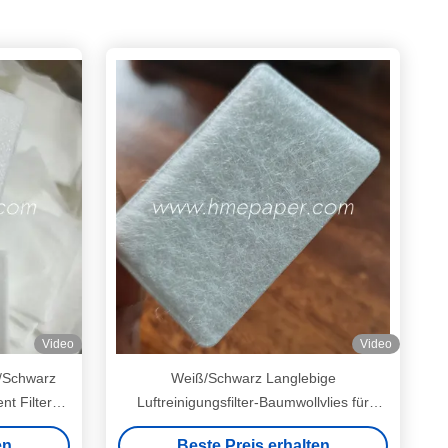
Video
Video
ß/Schwarz
Weiß/Schwarz Langlebige
t Filter
Luftreinigungsfilter-Baumwollvlies für
e/SOMNO
verbesserte Luftqualität
en
Beste Preis erhalten