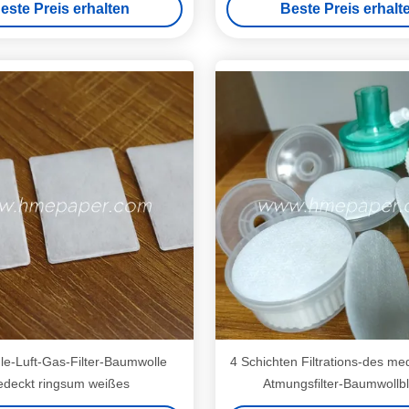
este Preis erhalten
Beste Preis erhalt
le-Luft-Gas-Filter-Baumwolle
4 Schichten Filtrations-des me
edeckt ringsum weißes
Atmungsfilter-Baumwollbl
elektrostatisch