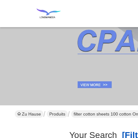
Zu Hause
Produits
filter cotton sheets 100 cotton O
Your Search
[filt