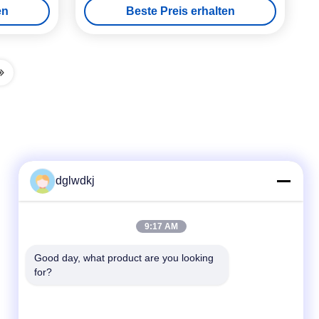
en
Beste Preis erhalten
dglwdkj
Schnelle Kontaktaufnahme
9:17 AM
Tel
Good day, what product are you looking 
for?
86-135-4928-4581
E-Mail-Adresse
info@hmepaper.com