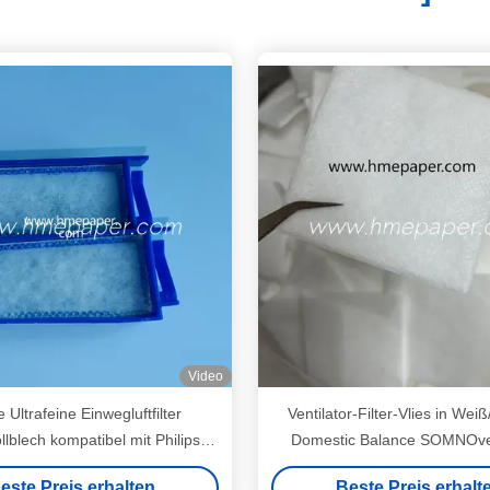
Video
 Ultrafeine Einwegluftfilter
Ventilator-Filter-Vlies in Wei
blech kompatibel mit Philips
Domestic Balance SOMNOven
ronics DreamStation CPAP-
Membrane Prisma/Balanc
este Preis erhalten
Beste Preis erhalt