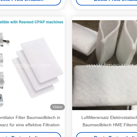
aschine 36 Packungen
Ventilator
Video
Ventilator Filter Baumwollblech in
Luftfilterersatz Elektrostatisc
rz für eine effektive Filtration
Baumwollblech HME Filter