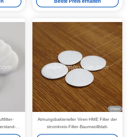
en
Beste Preis erhalten
Video
tfilter-
Atmungsbakterieller Viren-HME Filter der
erstand-
stromkreis-Filter-Baumwollblatt-
olle