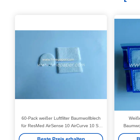
60-Pack weißer Luftfilter Baumwollblech
Weiße
für ResMed AirSense 10 AirCurve 10 S9
Baumwoll
Maschinen Standard Ersatzfilter
Respi
Beste Preis erhalten
B