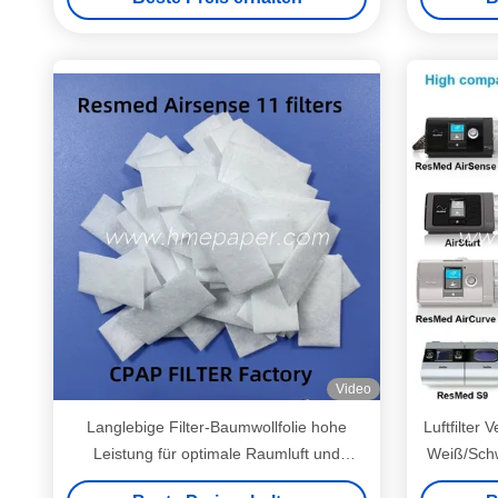
M
Video
Langlebige Filter-Baumwollfolie hohe
Luftfilter 
Leistung für optimale Raumluft und
Weiß/Schwa
Zuverlässigkeit