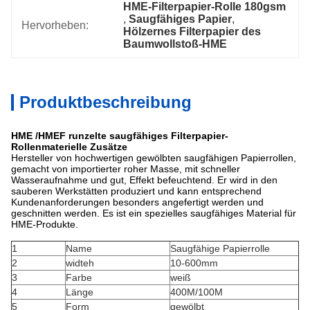
HME-Filterpapier-Rolle 180gsm
, 
Saugfähiges Papier
, 
Hervorheben:
Hölzernes Filterpapier des 
Baumwollstoß-HME
Produktbeschreibung
HME /HMEF runzelte saugfähiges Filterpapier-
Rollenmaterielle Zusätze
Hersteller von hochwertigen gewölbten saugfähigen Papierrollen,
gemacht von importierter roher Masse, mit schneller
Wasseraufnahme und gut, Effekt befeuchtend. Er wird in den
sauberen Werkstätten produziert und kann entsprechend
Kundenanforderungen besonders angefertigt werden und
geschnitten werden. Es ist ein spezielles saugfähiges Material für
HME-Produkte.
1
Name
Saugfähige Papierrolle
2
widteh
10-600mm
3
Farbe
weiß
4
Länge
400M/100M
5
Form
gewölbt