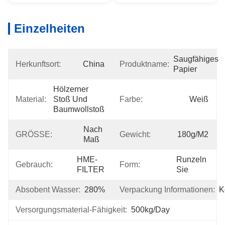
Einzelheiten
Saugfähiges 
Herkunftsort:
China
Produktname:
Papier
Hölzerner 
Material:
Stoß Und 
Farbe:
Weiß
Baumwollstoß
Nach 
GRÖSSE:
Gewicht:
180g/m2
Maß
HME-
Runzeln 
Gebrauch:
Form:
FILTER
Sie
Absobent Wasser:
280%
Verpackung Informationen:
K
Versorgungsmaterial-Fähigkeit:
500kg/day