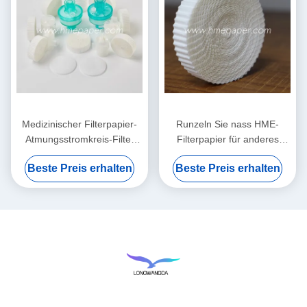
Medizinischer Filterpapier-
Runzeln Sie nass HME-
Atmungsstromkreis-Filter
Filterpapier für anderes
HMEF HME runzelte
medizinisches Comsumables
Beste Preis erhalten
Beste Preis erhalten
Filterpapier