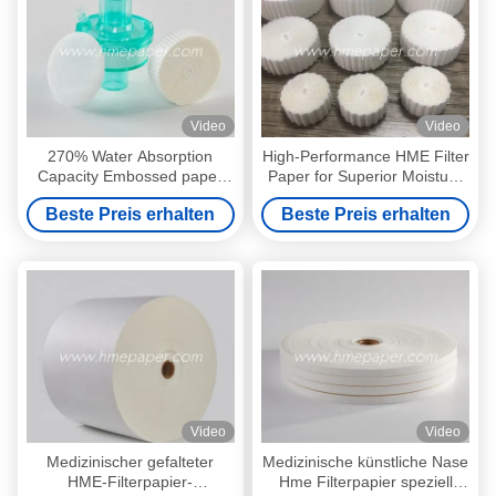
Video
Video
270% Water Absorption
High-Performance HME Filter
Capacity Embossed paper
Paper for Superior Moisture
HME Filter Paper for
and Heat Exchange in
Beste Preis erhalten
Beste Preis erhalten
Effective Filtration Solutions
Medical Ventilation
Video
Video
Medizinischer gefalteter
Medizinische künstliche Nase
HME-Filterpapier-
Hme Filterpapier speziell