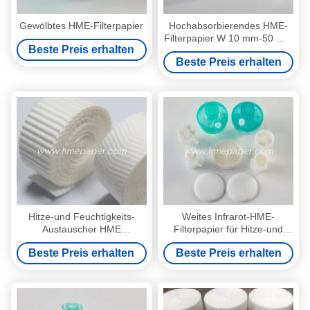
Gewölbtes HME-Filterpapier
Hochabsorbierendes HME-
Filterpapier W 10 mm-50 mm
Beste Preis erhalten
Breite und 270%
Beste Preis erhalten
Wasserabsorptionsfähigkeit
für eine effektive Filtration
Hitze-und Feuchtigkeits-
Weites Infrarot-HME-
Austauscher HME
Filterpapier für Hitze-und
Filterpapier-nass Filterpapier
Feuchtigkeits-Austauscher
Beste Preis erhalten
Beste Preis erhalten
10mm