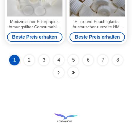
Medizinischer Filterpapier-
Hitze-und Feuchtigkeits-
Atmungsfilter Comsumables
Austauscher runzelte HME
HME
Filterpapier 13mm 1.2mm
Beste Preis erhalten
Beste Preis erhalten
1
2
3
4
5
6
7
8