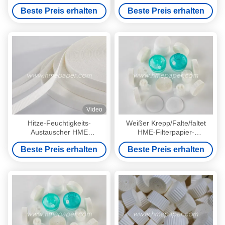
Spirometrie-Filterpapier
gewölbt
Beste Preis erhalten
Beste Preis erhalten
Tracheostomy-Patient
Video
Hitze-Feuchtigkeits-
Weißer Krepp/Falte/faltet
Austauscher HME
HME-Filterpapier-
Filterpapier-gewelltes Papier
industrielles saugfähiges
Beste Preis erhalten
Beste Preis erhalten
Filterpapier