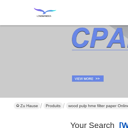
Zu Hause
Produits
wood pulp hme filter paper Onli
Your Search
[wo