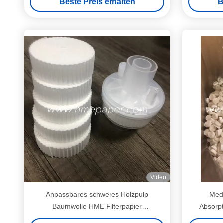
Beste Preis erhalten
B
Video
Anpassbares schweres Holzpulp
Medi
Baumwolle HME Filterpapier
Absorpt
Medizininstrument Material
Holzzzel