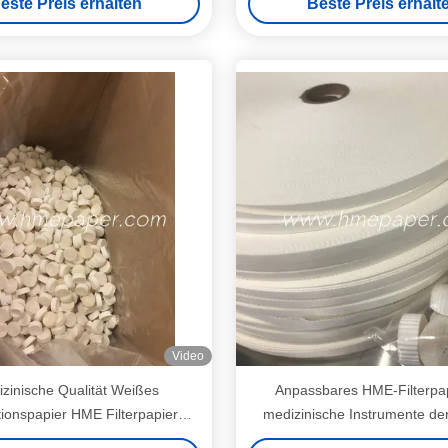
este Preis erhalten
Beste Preis erhalt
Video
zinische Qualität Weißes
Anpassbares HME-Filterpap
ionspapier HME Filterpapier
medizinische Instrumente der
lstoff 90g/m2 GB/T18830-2009
Weißpapier mit 99,999% Filt