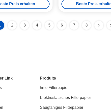
este Preis erhalten
Beste Preis erhalt
1
2
3
4
5
6
7
8
er Link
Produits
s
hme Filterpapier
Elektrostatisches Filterpapier
en
Saugfähiges Filterpapier