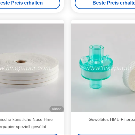
este Preis erhalten
Beste Preis erhalt
MSDS
Video
nische künstliche Nase Hme
Gewölbtes HME-Filterpa
terpapier speziell gewölbt