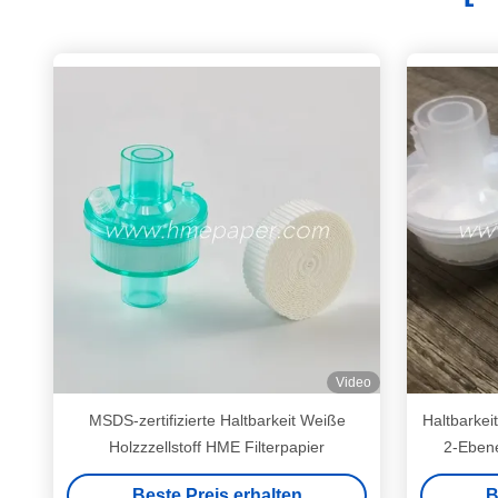
Video
MSDS-zertifizierte Haltbarkeit Weiße
Haltbarkei
Holzzzellstoff HME Filterpapier
2-Ebene
Beste Preis erhalten
B