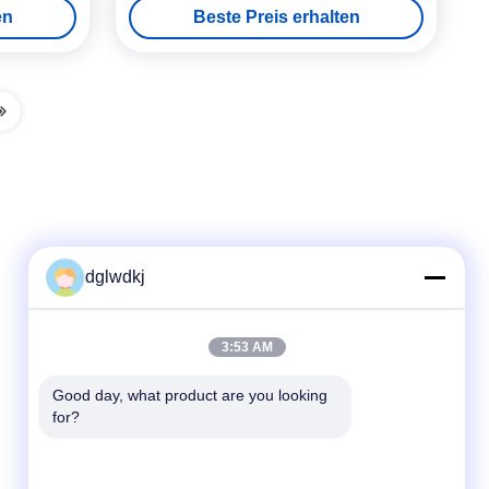
en
Beste Preis erhalten
dglwdkj
Schnelle Kontaktaufnahme
3:53 AM
Tel
Good day, what product are you looking 
for?
86-135-4928-4581
E-Mail-Adresse
info@hmepaper.com