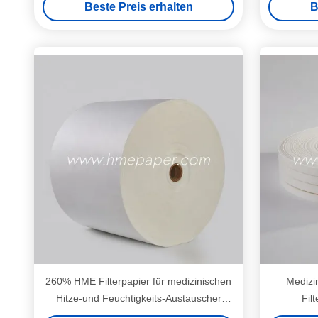
Beste Preis erhalten
B
260% HME Filterpapier für medizinischen
Medizi
Hitze-und Feuchtigkeits-Austauscher
Fil
Hme-Filter für Erwachsenen