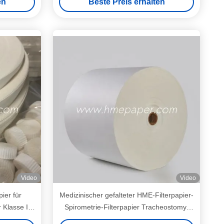
en
Beste Preis erhalten
Video
Video
ier für
Medizinischer gefalteter HME-Filterpapier-
 Klasse I
Spirometrie-Filterpapier Tracheostomy-
ereffekt
Patient