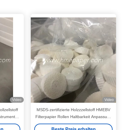
Video
Video
llzellstoff
MSDS-zertifizierte Holzzzellstoff HMEBV
strument
Filterpapier Rollen Haltbarkeit Anpassung
10mm-600mm
en
Beste Preis erhalten