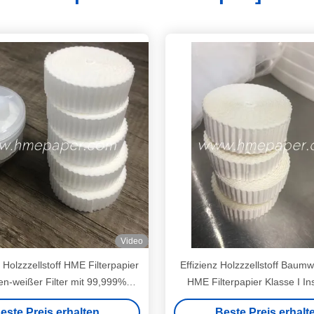
Video
t Holzzzellstoff HME Filterpapier
Effizienz Holzzzellstoff Baumwo
n-weißer Filter mit 99,999%
HME Filterpapier Klasse I In
Wirkung
99,999% Filtereffekt
este Preis erhalten
Beste Preis erhalt