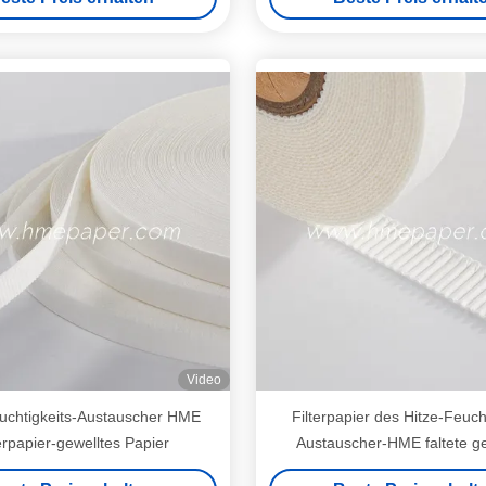
Video
uchtigkeits-Austauscher HME
Filterpapier des Hitze-Feucht
erpapier-gewelltes Papier
Austauscher-HME faltete ge
Papierholzschliff