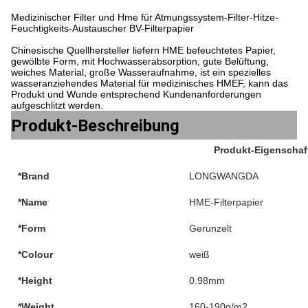
Medizinischer Filter und Hme für Atmungssystem-Filter-Hitze-
Feuchtigkeits-Austauscher BV-Filterpapier
Chinesische Quellhersteller liefern HME befeuchtetes Papier,
gewölbte Form, mit Hochwasserabsorption, gute Belüftung,
weiches Material, große Wasseraufnahme, ist ein spezielles
wasseranziehendes Material für medizinisches HMEF, kann das
Produkt und Wunde entsprechend Kundenanforderungen
aufgeschlitzt werden.
Produkt-Beschreibung
Produkt-Eigenschaf
*Brand
LONGWANGDA
*Name
HME-Filterpapier
*Form
Gerunzelt
*Colour
weiß
*Height
0.98mm
*Weight
160-190g/m2