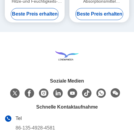
Hitze-und Feuchtigkeits-
Absorptionsmittel
Austauscher-nass
Filterpapier-Hitze-und
Beste Preis erhalten
Beste Preis erhalten
Filterpapier-Element
Feuchtigkeits-Austausch
Soziale Medien
Schnelle Kontaktaufnahme
Tel
86-135-4928-4581