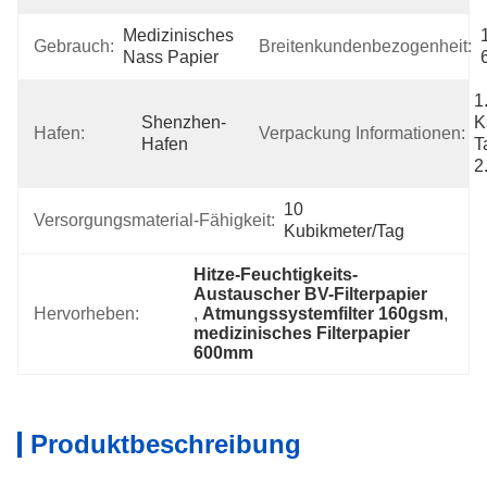
Medizinisches 
Gebrauch:
Breitenkundenbezogenheit:
Nass Papier
1
Shenzhen-
K
Hafen:
Verpackung Informationen:
Hafen
T
2
10 
Versorgungsmaterial-Fähigkeit:
Kubikmeter/Tag
Hitze-Feuchtigkeits-
Austauscher BV-Filterpapier
Hervorheben:
, 
Atmungssystemfilter 160gsm
, 
medizinisches Filterpapier 
600mm
Produktbeschreibung