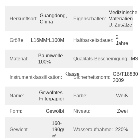
Medizinische 
Guangdong, 
Herkunftsort:
Eigenschaften:
Materialien 
China
U. Zusätze
2 
Größe:
L16MM*L100M
Haltbarkeitsdauer:
Jahre
Baumwolle 
Material:
Qualitäts-Bescheinigung:
M
100%
Klasse 
GB/T18830
Instrumentklassifikation:
Sicherheitsnorm:
I
2009
Gewölbtes 
Name:
Farbe:
Weiß
Filterpapier
Form:
Gewölbt
Niveau:
Zwei
160-
Gewicht:
190g/
Wasseraufnahme:
220%
㎡