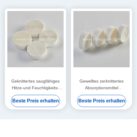
Geknittertes saugfähiges
Gewelltes zerknittertes
Hitze-und Feuchtigkeits-
Absorptionsmittel
Austauscher-nass
Filterpapier-Hitze-und
Beste Preis erhalten
Beste Preis erhalten
Filterpapier-Element
Feuchtigkeits-Austausch