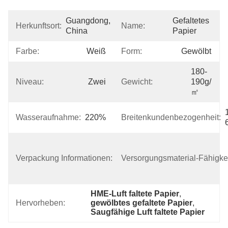
Guangdong, 
Gefaltetes 
Herkunftsort:
Name:
China
Papier
Farbe:
Weiß
Form:
Gewölbt
180-
Niveau:
Zwei
Gewicht:
190g/
㎡
Wasseraufnahme:
220%
Breitenkundenbezogenheit:
1.Plastic 
Kasten Der 
Verpackung Informationen:
Versorgungsmaterial-Fähigkei
Tasche 
2.Cardboard
HME-Luft faltete Papier
, 
Hervorheben:
gewölbtes gefaltete Papier
, 
Saugfähige Luft faltete Papier