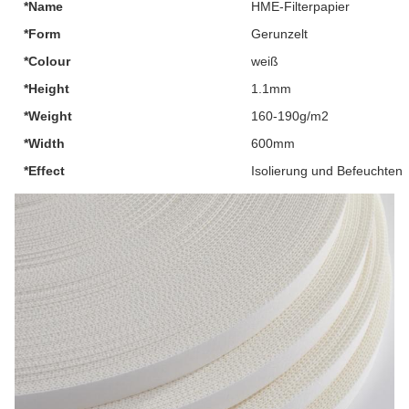
*Name
HME-Filterpapier
*Form
Gerunzelt
*Colour
weiß
*Height
1.1mm
*Weight
160-190g/m2
*Width
600mm
*Effect
Isolierung und Befeuchten