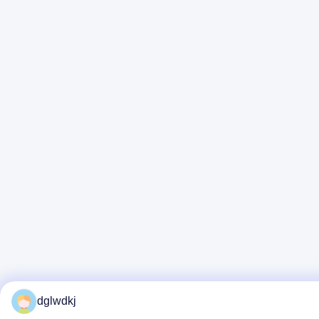
dglwdkj