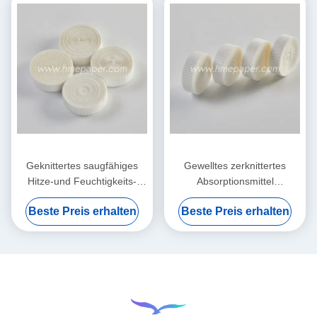
Geknittertes saugfähiges
Gewelltes zerknittertes
Hitze-und Feuchtigkeits-
Absorptionsmittel
Austauscher-nass
Filterpapier-Hitze-und
Beste Preis erhalten
Beste Preis erhalten
Filterpapier-Element
Feuchtigkeits-Austausch