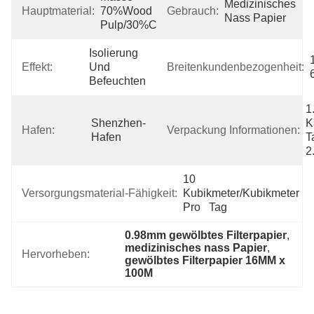
Medizinisches 
Hauptmaterial:
70%Wood 
Gebrauch:
Nass Papier
Pulp/30%Cotton
Isolierung 
Effekt:
Und 
Breitenkundenbezogenheit:
Befeuchten
1
Shenzhen-
K
Hafen:
Verpackung Informationen:
Hafen
T
2
10 
Versorgungsmaterial-Fähigkeit:
Kubikmeter/Kubikmeter 
Pro   Tag
0.98mm gewölbtes Filterpapier
, 
medizinisches nass Papier
, 
Hervorheben:
gewölbtes Filterpapier 16MM x 
100M