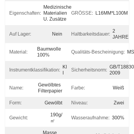
Medizinische 
Eigenschaften:
Materialien 
GRÖSSE:
L16MM*L100M
U. Zusätze
2 
Auf Lager:
Nein
Haltbarkeitsdauer:
JAHRE
Baumwolle 
Material:
Qualitäts-Bescheinigung:
M
100%
Klasse 
GB/T18830
Instrumentklassifikation:
Sicherheitsnorm:
I
2009
Gewölbtes 
Name:
Farbe:
Weiß
Filterpapier
Form:
Gewölbt
Niveau:
Zwei
190g/
Gewicht:
Wasseraufnahme:
300%
㎡
Masse 