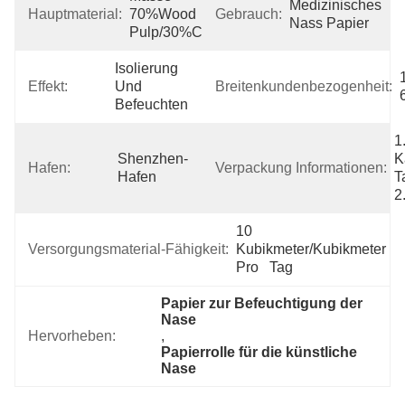
Medizinisches 
Hauptmaterial:
70%Wood 
Gebrauch:
Nass Papier
Pulp/30%Cotton
Isolierung 
Effekt:
Und 
Breitenkundenbezogenheit:
Befeuchten
1
Shenzhen-
K
Hafen:
Verpackung Informationen:
Hafen
T
2
10 
Versorgungsmaterial-Fähigkeit:
Kubikmeter/Kubikmeter 
Pro   Tag
Papier zur Befeuchtigung der 
Nase
Hervorheben:
, 
Papierrolle für die künstliche 
Nase