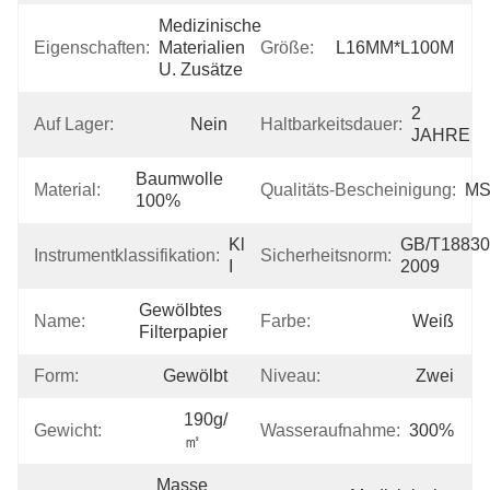
Medizinische 
Eigenschaften:
Materialien 
Größe:
L16MM*L100M
U. Zusätze
2 
Auf Lager:
Nein
Haltbarkeitsdauer:
JAHRE
Baumwolle 
Material:
Qualitäts-Bescheinigung:
M
100%
Klasse 
GB/T18830
Instrumentklassifikation:
Sicherheitsnorm:
I
2009
Gewölbtes 
Name:
Farbe:
Weiß
Filterpapier
Form:
Gewölbt
Niveau:
Zwei
190g/
Gewicht:
Wasseraufnahme:
300%
㎡
Masse 