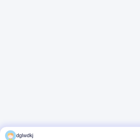
dglwdkj