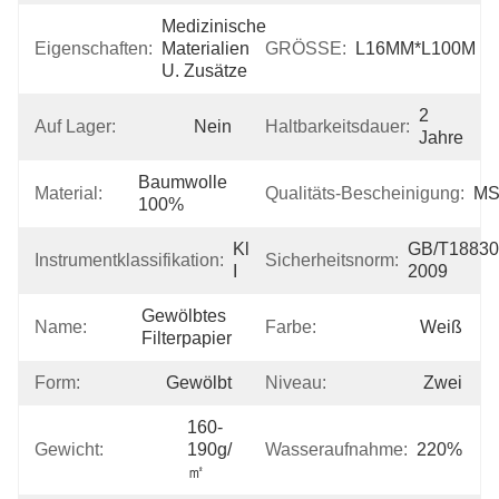
Medizinische 
Eigenschaften:
Materialien 
GRÖSSE:
L16MM*L100M
U. Zusätze
2 
Auf Lager:
Nein
Haltbarkeitsdauer:
Jahre
Baumwolle 
Material:
Qualitäts-Bescheinigung:
M
100%
Klasse 
GB/T18830
Instrumentklassifikation:
Sicherheitsnorm:
I
2009
Gewölbtes 
Name:
Farbe:
Weiß
Filterpapier
Form:
Gewölbt
Niveau:
Zwei
160-
Gewicht:
190g/
Wasseraufnahme:
220%
㎡