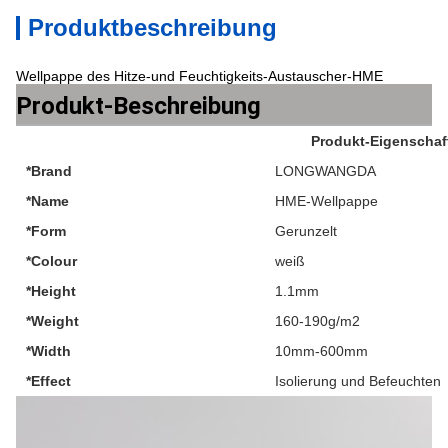
Produktbeschreibung
Wellpappe des Hitze-und Feuchtigkeits-Austauscher-HME
Produkt-Beschreibung
Produkt-Eigenschaf
*Brand
LONGWANGDA
*Name
HME-Wellpappe
*Form
Gerunzelt
*Colour
weiß
*Height
1.1mm
*Weight
160-190g/m2
*Width
10mm-600mm
*Effect
Isolierung und Befeuchten