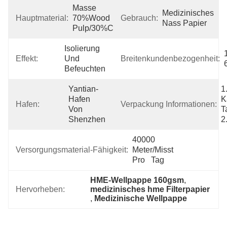
Masse 
Medizinisches 
Hauptmaterial:
70%Wood 
Gebrauch:
Nass Papier
Pulp/30%Cotton
Isolierung 
Effekt:
Und 
Breitenkundenbezogenheit:
Befeuchten
Yantian-
1
Hafen 
K
Hafen:
Verpackung Informationen:
Von 
T
Shenzhen
2
40000 
Versorgungsmaterial-Fähigkeit:
Meter/misst 
Pro   Tag
HME-Wellpappe 160gsm
, 
Hervorheben:
medizinisches hme Filterpapier
, 
Medizinische Wellpappe