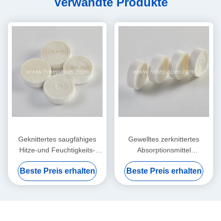
Verwandte Produkte
Geknittertes saugfähiges
Gewelltes zerknittertes
Hitze-und Feuchtigkeits-
Absorptionsmittel
Austauscher-nass
Filterpapier-Hitze-und
Beste Preis erhalten
Beste Preis erhalten
Filterpapier-Element
Feuchtigkeits-Austausch