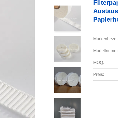
Filterpa
Austaus
Papierho
Markenbezei
Modellnumme
MOQ:
Preis: