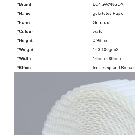
*Brand
LONGWANGDA
*Name
gefaltetes Papier
*Form
Gerunzelt
*Colour
weiß
*Height
0.98mm
*Weight
160-190g/m2
*Width
10mm-590mm
*Effect
Isolierung und Befeuc