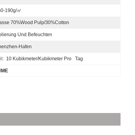
60-190g/㎡
asse 70%Wood Pulp/30%Cotton
olierung Und Befeuchten
henzhen-Hafen
t:
10 Kubikmeter/Kubikmeter Pro   Tag
-HME