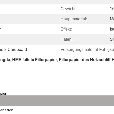
Gewicht:
1
Hauptmaterial:
M
r
Effekt:
Is
Hafen:
S
che 2.Cardboard
Versorgungsmaterial-Fähigkei
angda
, 
HME faltete Filterpapier
, 
Filterpapier des Holzschliff
pier
chaften