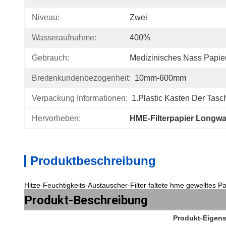
Niveau:
Zwei
Wasseraufnahme:
400%
Gebrauch:
Medizinisches Nass Papie
Breitenkundenbezogenheit:
10mm-600mm
Verpackung Informationen:
1.Plastic Kasten Der Tas
Hervorheben:
HME-Filterpapier Longw
Produktbeschreibung
Hitze-Feuchtigkeits-Austauscher-Filter faltete hme gewelltes Pa
Produkt-Beschreibung
Produkt-Eigens