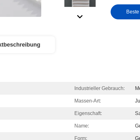
Beste
ktbeschreibung
Industrieller Gebrauch:
Me
Massen-Art:
Ju
Eigenschaft:
S
Name:
Ge
Form:
G