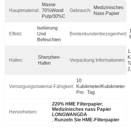
Masse 
Medizinisches 
Hauptmaterial:
70%Wood 
Gebrauch:
Nass Papier
Pulp/30%Cotton
Isolierung 
Effekt:
Und 
Breitenkundenbezogenheit:
Befeuchten
1
Shenzhen-
K
Hafen:
Verpackung Informationen:
Hafen
T
2
10 
Versorgungsmaterial-Fähigkeit:
Kubikmeter/Kubikmeter 
Pro   Tag
220% HME Filterpapier
, 
Medizinisches nass Papier 
Hervorheben:
LONGWANGDA
, 
Runzeln Sie HME-Filterpapier