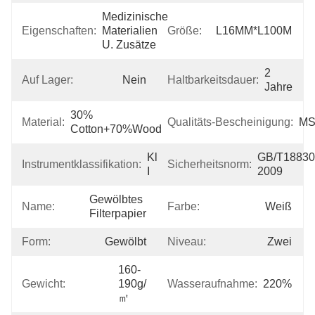
Medizinische 
Eigenschaften:
Materialien 
Größe:
L16MM*L100M
U. Zusätze
2 
Auf Lager:
Nein
Haltbarkeitsdauer:
Jahre
30% 
Material:
Qualitäts-Bescheinigung:
M
Cotton+70%wood
Klasse 
GB/T18830
Instrumentklassifikation:
Sicherheitsnorm:
I
2009
Gewölbtes 
Name:
Farbe:
Weiß
Filterpapier
Form:
Gewölbt
Niveau:
Zwei
160-
Gewicht:
190g/
Wasseraufnahme:
220%
㎡