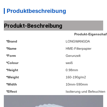
Produktbeschreibung
Produkt-Beschreibung
Produkt-Eigenschaf
*Brand
LONGWANGDA
*Name
HME-Filterpapier
*Form
Gerunzelt
*Colour
weiß
*Height
0.98mm
*Weight
160-190g/m2
*Width
10mm-590mm
*Effect
Isolierung und Befeuchten