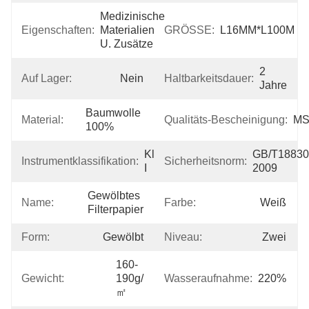
Medizinische 
Eigenschaften:
Materialien 
GRÖSSE:
L16MM*L100M
U. Zusätze
2 
Auf Lager:
Nein
Haltbarkeitsdauer:
Jahre
Baumwolle 
Material:
Qualitäts-Bescheinigung:
M
100%
Klasse 
GB/T18830
Instrumentklassifikation:
Sicherheitsnorm:
I
2009
Gewölbtes 
Name:
Farbe:
Weiß
Filterpapier
Form:
Gewölbt
Niveau:
Zwei
160-
Gewicht:
190g/
Wasseraufnahme:
220%
㎡