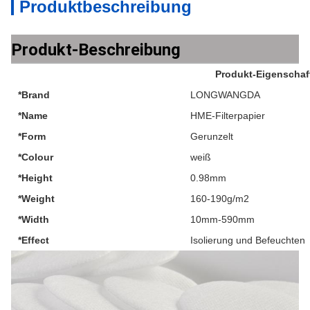
Produktbeschreibung
Produkt-Beschreibung
Produkt-Eigenschaf
*Brand
LONGWANGDA
*Name
HME-Filterpapier
*Form
Gerunzelt
*Colour
weiß
*Height
0.98mm
*Weight
160-190g/m2
*Width
10mm-590mm
*Effect
Isolierung und Befeuchten