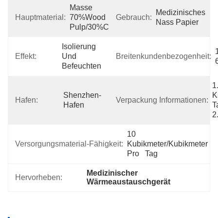
Masse 
Medizinisches 
Hauptmaterial:
70%Wood 
Gebrauch:
Nass Papier
Pulp/30%Cotton
Isolierung 
Effekt:
Und 
Breitenkundenbezogenheit:
Befeuchten
1
Shenzhen-
K
Hafen:
Verpackung Informationen:
Hafen
T
2
10 
Versorgungsmaterial-Fähigkeit:
Kubikmeter/Kubikmeter 
Pro   Tag
Medizinischer 
Hervorheben:
Wärmeaustauschgerät