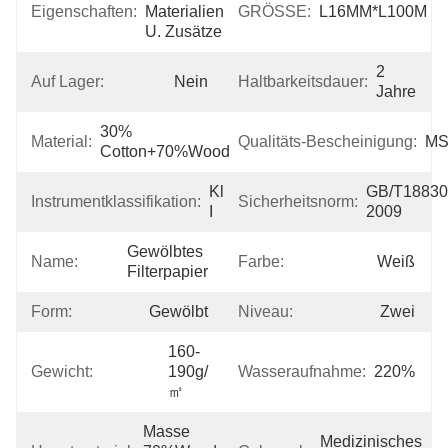
Eigenschaften:
Materialien 
GRÖSSE:
L16MM*L100M
U. Zusätze
2 
Auf Lager:
Nein
Haltbarkeitsdauer:
Jahre
30% 
Material:
Qualitäts-Bescheinigung:
M
Cotton+70%wood
Klasse 
GB/T18830
Instrumentklassifikation:
Sicherheitsnorm:
I
2009
Gewölbtes 
Name:
Farbe:
Weiß
Filterpapier
Form:
Gewölbt
Niveau:
Zwei
160-
Gewicht:
190g/
Wasseraufnahme:
220%
㎡
Masse 
Medizinisches 