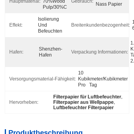
Hauptmaterial:
70%Wood 
Gebrauch:
Nass Papier
Pulp/30%Cotton
Isolierung 
Effekt:
Und 
Breitenkundenbezogenheit:
Befeuchten
1
Shenzhen-
K
Hafen:
Verpackung Informationen:
Hafen
T
2
10 
Versorgungsmaterial-Fähigkeit:
Kubikmeter/Kubikmeter 
Pro   Tag
Filterpapier für Luftbefeuchter
, 
Hervorheben:
Filterpapier aus Wellpappe
, 
Luftbefeuchter Filterpapier
Produktbeschreibung