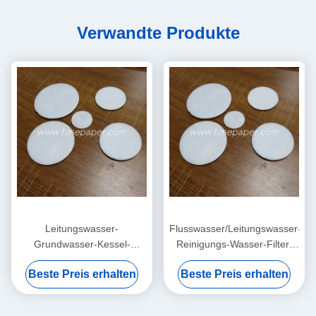
Verwandte Produkte
Leitungswasser-
Flusswasser/Leitungswasser-/Gr
Grundwasser-Kessel-
Reinigungs-Wasser-Filter-
Reinigungs-Wasser-Filter-
Auflagen Soem
Beste Preis erhalten
Beste Preis erhalten
Baumwollblatt 0.5mm