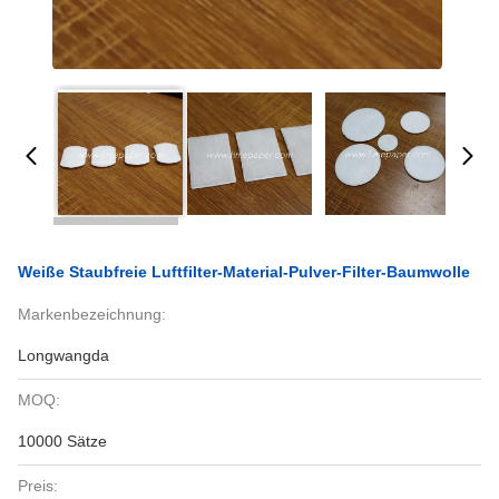
Weiße Staubfreie Luftfilter-Material-Pulver-Filter-Baumwolle
Markenbezeichnung:
Longwangda
MOQ:
10000 Sätze
Preis: