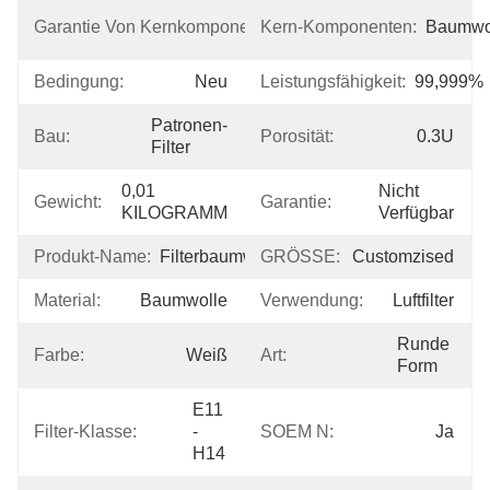
2 
Garantie Von Kernkomponenten:
Kern-Komponenten:
Baumwo
Jahre
Bedingung:
Neu
Leistungsfähigkeit:
99,999%
Patronen-
Bau:
Porosität:
0.3U
Filter
0,01 
Nicht 
Gewicht:
Garantie:
KILOGRAMM
Verfügbar
Produkt-Name:
Filterbaumwolle
GRÖSSE:
Customzised
Material:
Baumwolle
Verwendung:
Luftfilter
Runde 
Farbe:
Weiß
Art:
Form
E11 
Filter-Klasse:
- 
SOEM N:
Ja
H14