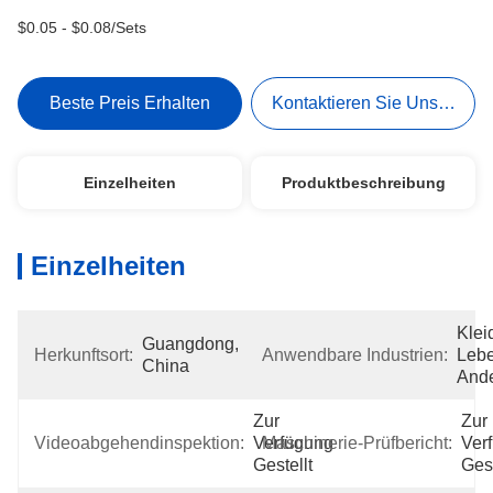
$0.05 - $0.08/Sets
Beste Preis Erhalten
Kontaktieren Sie Uns Jetzt
Einzelheiten
Produktbeschreibung
Einzelheiten
Klei
Guangdong, 
Herkunftsort:
Anwendbare Industrien:
Lebe
China
Ande
Zur 
Zur 
Videoabgehendinspektion:
Verfügung 
Maschinerie-Prüfbericht:
Ver
Gestellt
Gest